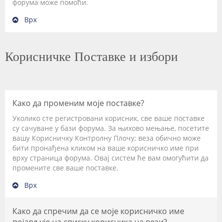
форума може помоћи.
Врх
Корисничке Поставке и избори
Како да променим моје поставке?
Уколико сте регистровани корисник, све ваше поставке
су сачуване у бази форума. За њихово мењање, посетите
вашу Корисничку Контролну Плочу; веза обично може
бити пронађена кликом на ваше корисничко име при
врху страница форума. Овај систем ће вам омогућити да
промените све ваше поставке.
Врх
Како да спречим да се моје корисничко име