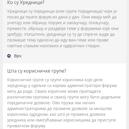
Ко су Уредници?
Уредници су појединци (или групе појединаца) чији је
посао да прате форум из дана у дан. Они имају моћ да
учитају или обришу поруке и закључају, откључају,
преместе, обришу и раздвоје теме у форумима које они
уређују. Уопштено, уредници су ту да спрече људе да
промаше тему односно да иду ван-теме или праве
сметње слањем наопаких и одвратних ствари.
Врх
Шта су корисничке групе?
Корисничке групе су групе корисника које деле
заједницу у одељке са којима администратори форума
могу да раде. Сваки корисник може припадати
различитим групама и свакој групи могу бити додељене
појединачне дозволе. Ово пружа лак начин
администраторима да промене дозволе за мноштво
корисника одједном, као што је промена дозвола
уредника или омогућавање корисницима да приступе
приватном форуму.