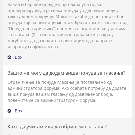
назив и бар две понуде у одговарајућа поља,
проверавајући да је свака понуда у одвојеном реду у
текстуалном подручју. Можете такође да поставите број
понуда које корисници могу изабрати током гласања под
“Понуда по кориснику”, временско ограничење у данима
за гласање (0 за неограничено трајање) и на крају
могућност да дозволите корисницима да направе
исправку својих гласова.
Врх
Зашто не могу да додам више понуда за гласање?
Ограничење за понуде гласања је постављено од
администратора форума. Ако осећате потребу да додате
више понуда вашем гласању од дозвољеног броја,
повежите се са администратором форума.
Врх
Како да учитам или да обришем гласање?