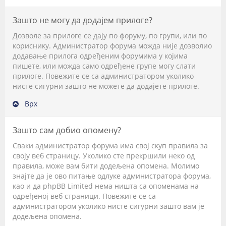
Зашто не могу да додајем прилоге?
Дозволе за прилоге се дају по форуму, по групи, или по
кориснику. Администратор форума можда није дозволио
додавање прилога одређеним форумима у којима
пишете, или можда само одређене групе могу слати
прилоге. Повежите се са администратором уколико
нисте сигурни зашто не можете да додајете прилоге.
Врх
Зашто сам добио опомену?
Сваки администратор форума има свој скуп правила за
своју веб страницу. Уколико сте прекршили неко од
правила, може вам бити додељена опомена. Молимо
знајте да је ово питање одлуке администратора форума,
као и да phpBB Limited нема ништа са опоменама на
одређеној веб страници. Повежите се са
администратором уколико нисте сигурни зашто вам је
додељена опомена.