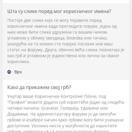
Шта су слике поред мог корисничког имена?
Постоје две слике које се могу појавити поред
корисничког имена када прегледате поруке. Једна од
њих може бити слика удружена са вашим чином,
углавном у облику звездица, блокова или тачака,
указујући на то колико сте порука послали или ваш
статус на форуму. Друга, обично већа слика, познатија је
као грб и углавном је јединствена или лична за сваког
корисника.
Врх
Како да прикажем свој грб?
Унутар ваше Корисничке Контролне Плоче, под
“Профил” можете додати грб користећи један од следећа
четири начина: Gravatar, Галерија, Удаљени или
Додавање. На администратору форума је да омогући
грбове и изабере начин како грбови могу бити учињени
доступним. Уколико нисте у могућности да користите
грбове, повежите се са администратором форума.