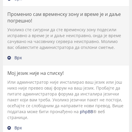
Променио сам временску зону и време је и даље
погрешно!
Уколико сте сигурни да сте временску зону подесили
исправно а време је и даље неисправно, онда је време
сачувано на часовнику сервера неисправно. Молимо
вас обавестите администратора да отклони сметње.
Врх
Мој језик није на списку!
Или администратор није инсталирао ваш језик или још
нико није превео овај форум на ваш језик. Пробајте да
питате администратора форума да инсталира језички
пакет који вам треба. Уколико језички пакет не постоји,
осећајте се слободним да направите нови превод. Више
података може бити пронађено на
phpBB
® веб
страници.
Врх