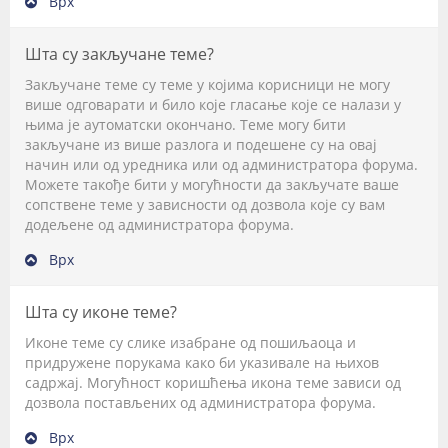
Врх
Шта су закључане теме?
Закључане теме су теме у којима корисници не могу
више одговарати и било које гласање које се налази у
њима је аутоматски окончано. Теме могу бити
закључане из више разлога и подешене су на овај
начин или од уредника или од администратора форума.
Можете такође бити у могућности да закључате ваше
сопствене теме у зависности од дозвола које су вам
додељене од администратора форума.
Врх
Шта су иконе теме?
Иконе теме су слике изабране од пошиљаоца и
придружене порукама како би указивале на њихов
садржај. Могућност коришћења икона теме зависи од
дозвола постављених од администратора форума.
Врх