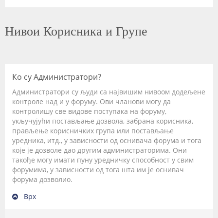
Нивои Корисника и Групе
Ко су Администратори?
Администратори су људи са највишим нивоом додељене
контроле над и у форуму. Ови чланови могу да
контролишу све видове поступака на форуму,
укључујући постављање дозвола, забрана корисника,
прављење корисничких група или постављање
уредника, итд., у зависности од оснивача форума и тога
које је дозволе дао другим администраторима. Они
такође могу имати пуну уредничку способност у свим
форумима, у зависности од тога шта им је оснивач
форума дозволио.
Врх