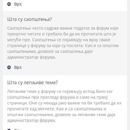
Врх
Шта су саопштења?
Саопштења често садрже важне податке за форум који
тренутно читате и требало би да их прочитате што је
могуће пре. Саопштења се појављују на врху сваке
странице у форуму за који су послата. Као и са општим
саопштењима, дозволе за саопштења даје
администратор форума.
Врх
Шта су лепљиве теме?
Лепљиве теме у форуму се појављују испод било ког
саопштења при прегледу форума и само на првој
страници. Оне су некада јако важне па би требало да их
прочитате кад могнете. Као и са саопштењима и
општим саопштењима, дозволе за лепљиве теме даје
администратор форума.