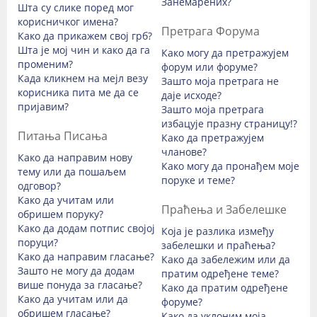
Занемарених?
Шта су слике поред мог
корисничког имена?
Претрага Форума
Како да прикажем свој грб?
Шта је мој чин и како да га
Како могу да претражујем
променим?
форум или форуме?
Када кликнем на мејл везу
Зашто моја претрага не
корисника пита ме да се
даје исходе?
пријавим?
Зашто моја претрага
избацује празну страницу!?
Питања Писања
Како да претражујем
чланове?
Како да направим нову
Како могу да пронађем моје
тему или да пошаљем
поруке и теме?
одговор?
Како да учитам или
Праћења и Забелешке
обришем поруку?
Како да додам потпис својој
Која је разлика између
поруци?
забелешки и праћења?
Како да направим гласање?
Како да забележим или да
Зашто не могу да додам
пратим одређене теме?
више понуда за гласање?
Како да пратим одређене
Како да учитам или да
форуме?
обришем гласање?
Како да уклоним моја