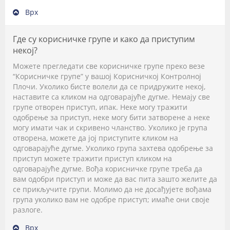
Врх
Где су корисничке групе и како да приступим
некој?
Можете прегледати све корисничке групе преко везе
“Корисничке групе” у вашој Корисничкој Контролној
Плочи. Уколико бисте волели да се придружите некој,
наставите са кликом на одговарајуће дугме. Немају све
групе отворен приступ, ипак. Неке могу тражити
одобрење за приступ, неке могу бити затворене а неке
могу имати чак и скривено чланство. Уколико је група
отворена, можете да јој приступите кликом на
одговарајуће дугме. Уколико група захтева одобрење за
приступ можете тражити приступ кликом на
одговарајуће дугме. Вођа корисничке групе треба да
вам одобри приступ и може да вас пита зашто желите да
се прикључите групи. Молимо да не досађујете вођама
група уколико вам не одобре приступ; имаће они своје
разлоге.
Врх