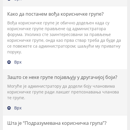
Како да постанем вођа корисничке групе?
Вођа корисничке групе је обично додељен када су
корисничке групе прављене од администратора
форума. Уколико сте заинтересовани за прављење
корисничке групе, онда као прва ствар треба да буде да
се повежете са администратором; шаљући му приватну
поруку.
Врх
Зашто се неке групе појављују у другачијој боји?
Могуће је администратору да додели боју члановима
корисничке групе ради лакшег препознавања чланова
те групе.
Врх
Шта је “Подразумевана корисничка група”?