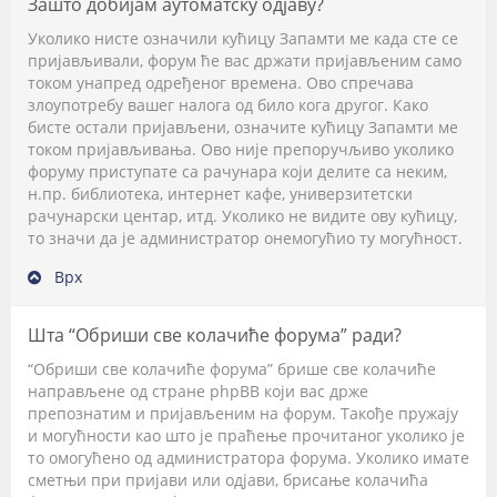
Зашто добијам аутоматску одјаву?
Уколико нисте означили кућицу
Запамти ме
када сте се
пријављивали, форум ће вас држати пријављеним само
током унапред одређеног времена. Ово спречава
злоупотребу вашег налога од било кога другог. Како
бисте остали пријављени, означите кућицу
Запамти ме
током пријављивања. Ово није препоручљиво уколико
форуму приступате са рачунара који делите са неким,
н.пр. библиотека, интернет кафе, универзитетски
рачунарски центар, итд. Уколико не видите ову кућицу,
то значи да је администратор онемогућио ту могућност.
Врх
Шта “Обриши све колачиће форума” ради?
“Обриши све колачиће форума” брише све колачиће
направљене од стране phpBB који вас држе
препознатим и пријављеним на форум. Такође пружају
и могућности као што је праћење прочитаног уколико је
то омогућено од администратора форума. Уколико имате
сметњи при пријави или одјави, брисање колачића