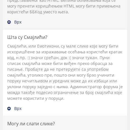
представљеног као HTML. Већина обликовања која се
могу пренети коришћењем HTML могу бити примењена
користећи ББКод уместо њега.
Врх
Шта су Смајлићи?
Смајлићи, или Емотикони, су мале слике које могу бити
искоришћене за изражавање осећања користећи кратак
код, н.пр. :) значи срећан, док :( значи тужан. Пуни
списак смајлића може бити виђен преко обрасца за
писање. Пробајте да не претерујете са употребом
смајлића, утолико пре, пошто они могу брзо учинити
поруку нечитљивом и уредник може да их избаци или
уклони поруку заједно с њима. Администратор форума је
можда такође подесио ограничење за број смајлића које
можете користити у поруци.
Врх
Могу ли слати слике?