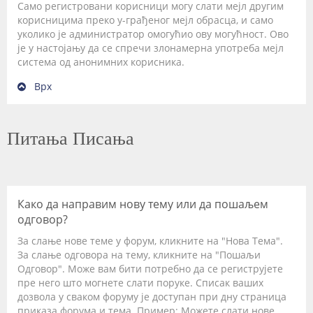
Само регистровани корисници могу слати мејл другим
корисницима преко у-грађеног мејл обрасца, и само
уколико је администратор омогућио ову могућност. Ово
је у настојању да се спречи злонамерна употреба мејл
система од анонимних корисника.
Врх
Питања Писања
Како да направим нову тему или да пошаљем
одговор?
За слање нове теме у форум, кликните на "Нова Тема".
За слање одговора на тему, кликните на "Пошаљи
Одговор". Може вам бити потребно да се региструјете
пре него што могнете слати поруке. Списак ваших
дозвола у сваком форуму је доступан при дну страница
приказа форума и тема. Пример: Можете слати нове