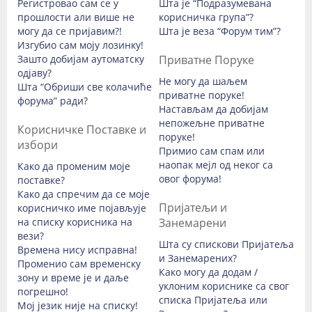
Регистровао сам се у
Шта је “Подразумевана
прошлости али више не
корисничка група”?
могу да се пријавим?!
Шта је веза “Форум тим”?
Изгубио сам моју лозинку!
Зашто добијам аутоматску
Приватне Поруке
одјаву?
Не могу да шаљем
Шта “Обриши све колачиће
приватне поруке!
форума” ради?
Настављам да добијам
непожељне приватне
Корисничке Поставке и
поруке!
избори
Примио сам спам или
наопак мејл од неког са
Како да променим моје
овог форума!
поставке?
Како да спречим да се моје
Пријатељи и
корисничко име појављује
на списку корисника на
Занемарени
вези?
Шта су спискови Пријатеља
Времена нису исправна!
и Занемарених?
Променио сам временску
Како могу да додам /
зону и време је и даље
уклоним кориснике са свог
погрешно!
списка Пријатеља или
Мој језик није на списку!