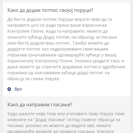
Како да додам потпис својој поруци?
Да бисте додали потпис поруци морате прво да га
направите што се ради преко ваше Корисничке
Контролне Плоче. Када га направите, можете да
означите кућицу
Додај потпис
на обрасцу за писање
како бисте додали ваш потпис. Такође можете да
додајете потпис као подразумевано свим вашим
порукама означавањем одговарајуће кућице у вашој
Корисничкој Контролној Плочи. Уколико урадите тако, и
даље можете да спречите додавање потписа одређеним
порукама од-значавањем кућице додај потпис на
обрасцу за слање поруке.
Врх
Како да направим гласање?
Када шаљете нову тему или учитавате прву поруку теме,
кликните на “Додај гласање” испод главног обрасца за
писање; уколико не можете да видите ово, немате
одговарајуће дозволе да правите гласања. Унесите