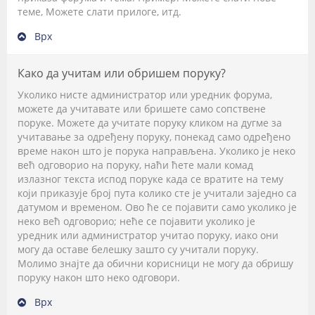
теме, Можете слати прилоге, итд.
Врх
Како да учитам или обришем поруку?
Уколико нисте администратор или уредник форума,
можете да учитавате или бришете само сопствене
поруке. Можете да учитате поруку кликом на дугме за
учитавање за одређену поруку, понекад само одређено
време након што је порука направљена. Уколико је неко
већ одговорио на поруку, наћи ћете мали комад
излазног текста испод поруке када се вратите на тему
који приказује број пута колико сте је учитали заједно са
датумом и временом. Ово ће се појавити само уколико је
неко већ одговорио; неће се појавити уколико је
уредник или администратор учитао поруку, иако они
могу да оставе белешку зашто су учитали поруку.
Молимо знајте да обични корисници не могу да обришу
поруку након што неко одговори.
Врх