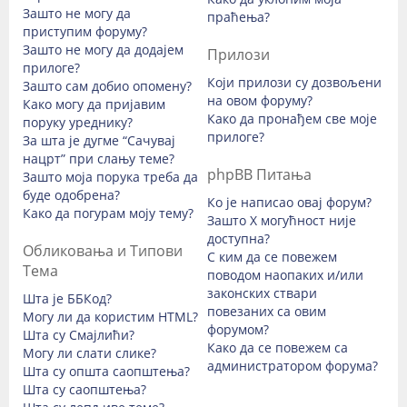
Зашто не могу да
праћења?
приступим форуму?
Зашто не могу да додајем
Прилози
прилоге?
Који прилози су дозвољени
Зашто сам добио опомену?
на овом форуму?
Како могу да пријавим
Како да пронађем све моје
поруку уреднику?
прилоге?
За шта је дугме “Сачувај
нацрт” при слању теме?
phpBB Питања
Зашто моја порука треба да
буде одобрена?
Ко је написао овај форум?
Како да погурам моју тему?
Зашто X могућност није
доступна?
Обликовања и Типови
С ким да се повежем
Тема
поводом наопаких и/или
законских ствари
Шта је ББКод?
повезаних са овим
Могу ли да користим HTML?
форумом?
Шта су Смајлићи?
Како да се повежем са
Могу ли слати слике?
администратором форума?
Шта су општа саопштења?
Шта су саопштења?