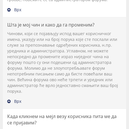
Врх
Шта је мој чин и како да га променим?
Чинови, који се појављују испод вашег корисничког
имена, указују или на број порука које сте послали или
служе за препознавање одређених корисника, н.пр.
уредника и администратора. Углавном, не можете
непосредно да промените израз ниједног чина на
форуму пошто су они подешени од администратора
форума. Молимо да не злоупотребљавате форум
непотребним писањем само да бисте повећали ваш
чин. Већина форума ово неће трпети и уредник или
администратор ће врло једноставно смањити ваш број
порука.
Врх
Када кликнем на мејл везу корисника пита ме да
се пријавим?