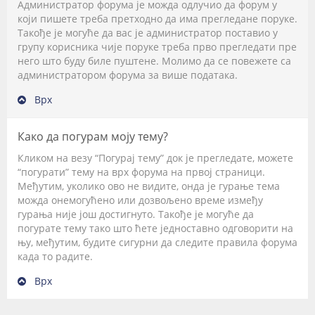
Администратор форума је можда одлучио да форум у
који пишете треба претходно да има прегледане поруке.
Такође је могуће да вас је администратор поставио у
групу корисника чије поруке треба прво прегледати пре
него што буду биле пуштене. Молимо да се повежете са
администратором форума за више података.
Врх
Како да погурам моју тему?
Кликом на везу “Погурај тему” док је прегледате, можете
“погурати” тему на врх форума на првој страници.
Међутим, уколико ово не видите, онда је гурање тема
можда онемогућено или дозвољено време између
гурања није још достигнуто. Такође је могуће да
погурате тему тако што ћете једноставно одговорити на
њу, међутим, будите сигурни да следите правила форума
када то радите.
Врх