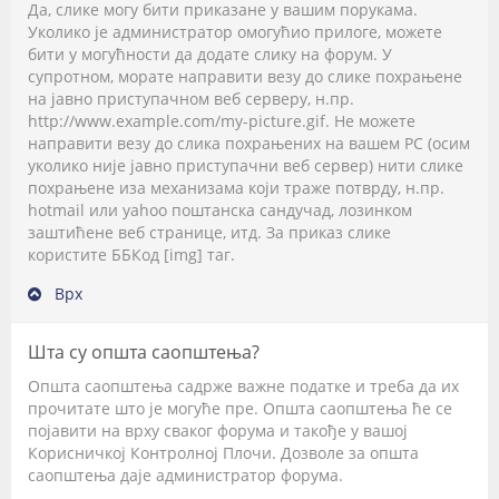
Да, слике могу бити приказане у вашим порукама.
Уколико је администратор омогућио прилоге, можете
бити у могућности да додате слику на форум. У
супротном, морате направити везу до слике похрањене
на јавно приступачном веб серверу, н.пр.
http://www.example.com/my-picture.gif. Не можете
направити везу до слика похрањених на вашем PC (осим
уколико није јавно приступачни веб сервер) нити слике
похрањене иза механизама који траже потврду, н.пр.
hotmail или yahoo поштанска сандучад, лозинком
заштићене веб странице, итд. За приказ слике
користите ББКод [img] таг.
Врх
Шта су општа саопштења?
Општа саопштења садрже важне податке и треба да их
прочитате што је могуће пре. Општа саопштења ће се
појавити на врху сваког форума и такође у вашој
Корисничкој Контролној Плочи. Дозволе за општа
саопштења даје администратор форума.