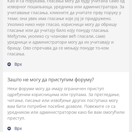
Као и са порукама, гласања могу да буду учитана само од
изворног пошиљаоца, уредника или администратора. За
учитавање гласања, кликните да учитате прву поруку у
теми; она увек има гласање које јој је придружено.
Уколико нико није гласао, корисници могу да обришу
гласање или да учитају било коју понуду гласања.
Међутим, уколико су чланови већ гласали, само
уредници и администратори могу да их учитавају и
бришу. Ово спречава да се мењају понуде то-ком
гласања.
Врх
Зашто не могу да приступим форуму?
Неки форуми могу да имају ограничен приступ
одређеним корисницима или групама. За прегледање,
читање, писање или извођење других поступака могу
вам бити потребне посебне дозволе. Повежите се са
уредником или администратором како би вам омогућили
приступ.
Врх