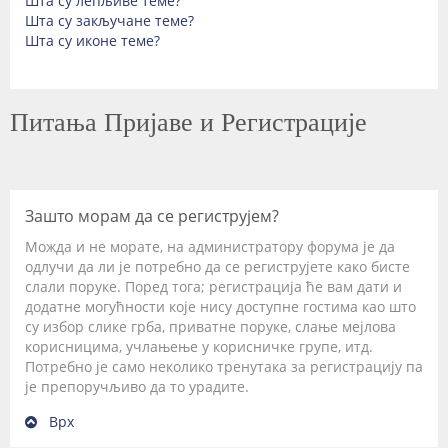
Шта су лепљиве теме?
Шта су закључане теме?
Шта су иконе теме?
Питања Пријаве и Регистрације
Зашто морам да се региструјем?
Можда и не морате, на администратору форума је да
одлучи да ли је потребно да се региструјете како бисте
слали поруке. Поред тога; регистрација ће вам дати и
додатне могућности које нису доступне гостима као што
су избор слике грба, приватне поруке, слање мејлова
корисницима, учлањење у корисничке групе, итд.
Потребно је само неколико тренутака за регистрацију па
је препоручљиво да то урадите.
Врх