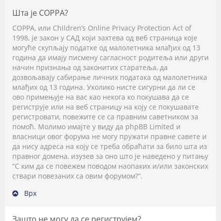
Шта је COPPA?
COPPA, или Children’s Online Privacy Protection Act of
1998, је закон у САД који захтева од веб страница које
могуће скупљају податке од малолетника млађих од 13
година да имају писмену сагласност родитеља или други
начин признања од законитих старатеља, да
дозвољавају сабирање личних података од малолетника
млађих од 13 година. Уколико нисте сигурни да ли се
ово примењује на вас као некога ко покушава да се
региструје или на веб страницу на коју се покушавате
регистровати, повежите се са правним саветником за
помоћ. Молимо имајте у виду да phpBB Limited и
власници овог форума не могу пружати правне савете и
да нису адреса на коју се треба обраћати за било шта из
правног домена, изузев за оно што је наведено у питању
“С ким да се повежем поводом наопаких и/или законских
ствари повезаних са овим форумом?”.
Врх
Зашто не могу да се региструјем?