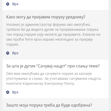
Врх
Како могу да пријавим поруку уреднику?
Уколико је администратор форума ово омогућио,
требало би да видите дугме за пријављивање порука
тик поред поруке коју желите да пријавите. Кликом на
ово проћи ћете кроз кораке неопходне за пријаву
поруке.
Врх
За шта је дугме “Сачувај нацрт” при слању теме?
Ово вам омогућава да сачувате поруке за касније
употпуњење и слање. За учитавање сачуваних нацрта,
посетите Корисничку Контролну Плочу.
Врх
Зашто моја порука треба да буде одобрена?