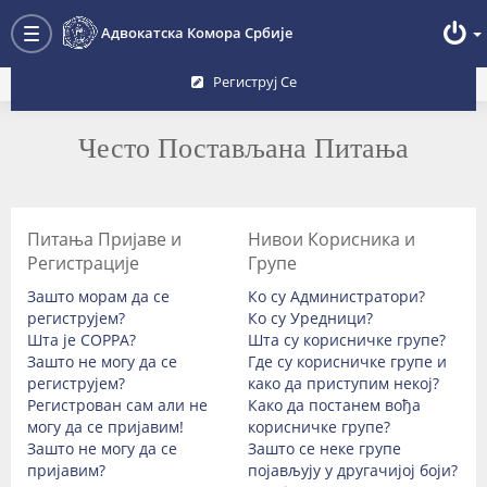
Преглед форума
Адвокатска Комора Србије
Toggle
navigation
Региструј Се
Често Постављана Питања
Питања Пријаве и
Нивои Корисника и
Регистрације
Групе
Зашто морам да се
Ко су Администратори?
региструјем?
Ко су Уредници?
Шта је COPPA?
Шта су корисничке групе?
Зашто не могу да се
Где су корисничке групе и
региструјем?
како да приступим некој?
Регистрован сам али не
Како да постанем вођа
могу да се пријавим!
корисничке групе?
Зашто не могу да се
Зашто се неке групе
пријавим?
појављују у другачијој боји?