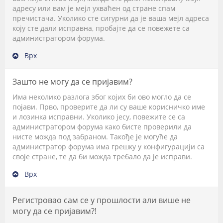
адресу или вам је мејл ухваћен од стране спам
пречистача. Уколико сте сигурни да је ваша мејл адреса
коју сте дали исправна, пробајте да се повежете са
администратором форума.
Врх
Зашто не могу да се пријавим?
Има неколико разлога због којих би ово могло да се
појави. Прво, проверите да ли су ваше корисничко име
и лозинка исправни. Уколико јесу, повежите се са
администратором форума како бисте проверили да
нисте можда под забраном. Такође је могуће да
администратор форума има грешку у конфигурацији са
своје стране, те да би можда требало да је исправи.
Врх
Регистровао сам се у прошлости али више не
могу да се пријавим?!