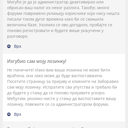
Могуће је да је администратор деактивирао или
обрисао ваш налог из неког разлога. Такође, многи
форуми повремено уклањају кориснике који нису ништа
писали током дугог времена како би се смањила
величина базе. Уколико се ово догодило, пробајте се
поново регистровати и будите више укључени у
разговоре.
Врх
Изгубио сам моју лозинку!
Не паничите! Иако вам ваша лозинка не може бити
враћена, она лако може да буде васпостављена.
Посетите страницу за пријаву и кликните на
Заборавио
сам моју лозинку
. Испратите сва упутства и требало би
да будете у стању да се поново пријавите ускоро.
Међутим, уколико нисте у стању да васпоставите вашу
лозинку, повежите се са администратором форума.
Врх