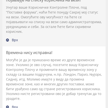
појављује на списку корисника на вези?
Унутар ваше Корисничке Контролне Плоче, под
“Поставке форума”, наћи ћете понуду
Сакриј мој статус
на вези
. Омогућите ову могућност па ћете се
појављивати на списку на вези само администраторима,
уредницима и себи. За остале ћете бити скривени
корисник.
Врх
Времена нису исправна!
Могуће је да је приказано време из друге временске
зоне. Уколико је ово случај, посетите вашу Корисничку
Контролну Плочу и промените вашу временску зону у
складу са вашим подручјем, н.пр. Лондон, Париз, Њујорк,
Сиднеј, итд. Молимо имајте у виду да промена
временске зоне, као и многих других поставки, може
бити урађено само од стране регистрованих корисника.
Уколико нисте регистровани ово је добар тренутак да то
урадите.
Врх