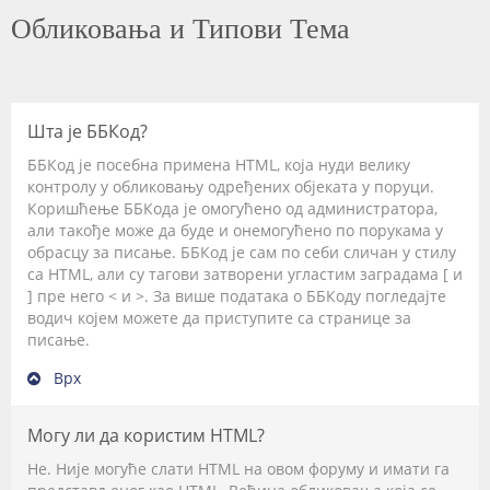
Обликовања и Типови Тема
Шта је ББКод?
ББКод је посебна примена HTML, која нуди велику
контролу у обликовању одређених објеката у поруци.
Коришћење ББКода је омогућено од администратора,
али такође може да буде и онемогућено по порукама у
обрасцу за писање. ББКод је сам по себи сличан у стилу
са HTML, али су тагови затворени угластим заградама [ и
] пре него < и >. За више података о ББКоду погледајте
водич којем можете да приступите са странице за
писање.
Врх
Могу ли да користим HTML?
Не. Није могуће слати HTML на овом форуму и имати га