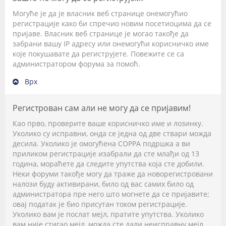
Могуће је да је власник веб странице онемогућио
регистрације како би спречио новим посетиоцима да се
пријаве. Власник веб странице је могао такође да
забрани вашу IP адресу или онемогући корисничко име
које покушавате да региструјете. Повежите се са
администратором форума за помоћ.
Врх
Регистрован сам али не могу да се пријавим!
Као прво, проверите ваше корисничко име и лозинку.
Уколико су исправни, онда се једна од две ствари можда
десила. Уколико је омогућена COPPA подршка а ви
приликом регистрације изабрали да сте млађи од 13
година, мораћете да следите упутства која сте добили.
Неки форуми такође могу да траже да новорегистровани
налози буду активирани, било од вас самих било од
администратора пре него што могнете да се пријавите;
овај податак је био присутан током регистрације.
Уколико вам је послат мејл, пратите упутства. Уколико
вам није стигао мејл, можда сте дали неисправну мејл