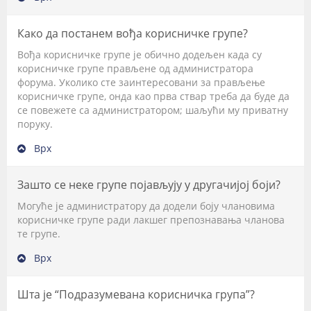
Како да постанем вођа корисничке групе?
Вођа корисничке групе је обично додељен када су
корисничке групе прављене од администратора
форума. Уколико сте заинтересовани за прављење
корисничке групе, онда као прва ствар треба да буде да
се повежете са администратором; шаљући му приватну
поруку.
Врх
Зашто се неке групе појављују у другачијој боји?
Могуће је администратору да додели боју члановима
корисничке групе ради лакшег препознавања чланова
те групе.
Врх
Шта је “Подразумевана корисничка група”?