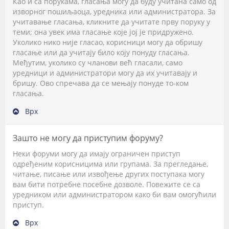
Као и са порукама, гласања могу да буду учитана само од
изворног пошиљаоца, уредника или администратора. За
учитавање гласања, кликните да учитате прву поруку у
теми; она увек има гласање које јој је придружено.
Уколико нико није гласао, корисници могу да обришу
гласање или да учитају било коју понуду гласања.
Међутим, уколико су чланови већ гласали, само
уредници и администратори могу да их учитавају и
бришу. Ово спречава да се мењају понуде то-ком
гласања.
Врх
Зашто не могу да приступим форуму?
Неки форуми могу да имају ограничен приступ
одређеним корисницима или групама. За прегледање,
читање, писање или извођење других поступака могу
вам бити потребне посебне дозволе. Повежите се са
уредником или администратором како би вам омогућили
приступ.
Врх