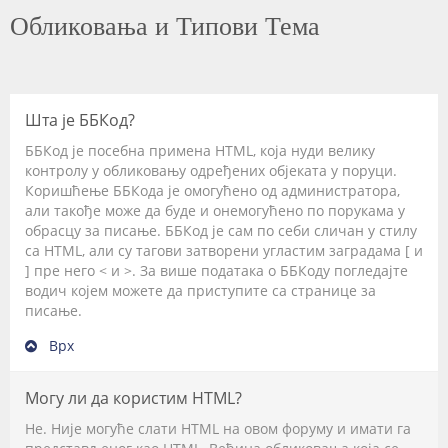
Обликовања и Типови Тема
Шта је ББКод?
ББКод је посебна примена HTML, која нуди велику
контролу у обликовању одређених објеката у поруци.
Коришћење ББКода је омогућено од администратора,
али такође може да буде и онемогућено по порукама у
обрасцу за писање. ББКод је сам по себи сличан у стилу
са HTML, али су тагови затворени угластим заградама [ и
] пре него < и >. За више података о ББКоду погледајте
водич којем можете да приступите са странице за
писање.
Врх
Могу ли да користим HTML?
Не. Није могуће слати HTML на овом форуму и имати га