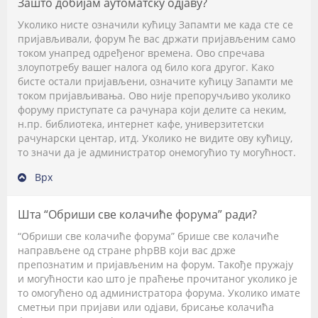
Зашто добијам аутоматску одјаву?
Уколико нисте означили кућицу
Запамти ме
када сте се
пријављивали, форум ће вас држати пријављеним само
током унапред одређеног времена. Ово спречава
злоупотребу вашег налога од било кога другог. Како
бисте остали пријављени, означите кућицу
Запамти ме
током пријављивања. Ово није препоручљиво уколико
форуму приступате са рачунара који делите са неким,
н.пр. библиотека, интернет кафе, универзитетски
рачунарски центар, итд. Уколико не видите ову кућицу,
то значи да је администратор онемогућио ту могућност.
Врх
Шта “Обриши све колачиће форума” ради?
“Обриши све колачиће форума” брише све колачиће
направљене од стране phpBB који вас држе
препознатим и пријављеним на форум. Такође пружају
и могућности као што је праћење прочитаног уколико је
то омогућено од администратора форума. Уколико имате
сметњи при пријави или одјави, брисање колачића