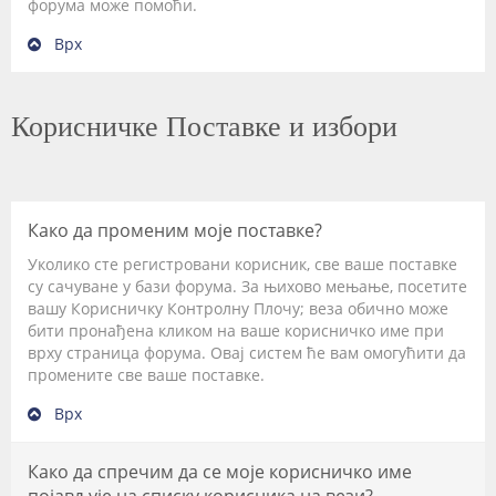
форума може помоћи.
Врх
Корисничке Поставке и избори
Како да променим моје поставке?
Уколико сте регистровани корисник, све ваше поставке
су сачуване у бази форума. За њихово мењање, посетите
вашу Корисничку Контролну Плочу; веза обично може
бити пронађена кликом на ваше корисничко име при
врху страница форума. Овај систем ће вам омогућити да
промените све ваше поставке.
Врх
Како да спречим да се моје корисничко име