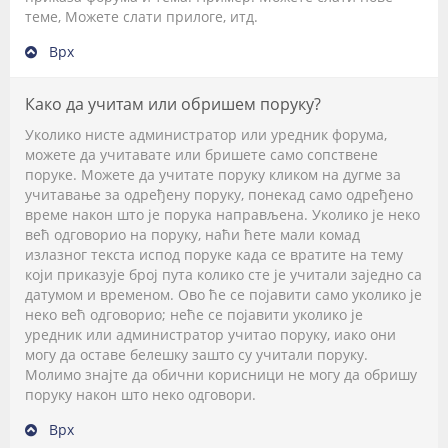
теме, Можете слати прилоге, итд.
Врх
Како да учитам или обришем поруку?
Уколико нисте администратор или уредник форума,
можете да учитавате или бришете само сопствене
поруке. Можете да учитате поруку кликом на дугме за
учитавање за одређену поруку, понекад само одређено
време након што је порука направљена. Уколико је неко
већ одговорио на поруку, наћи ћете мали комад
излазног текста испод поруке када се вратите на тему
који приказује број пута колико сте је учитали заједно са
датумом и временом. Ово ће се појавити само уколико је
неко већ одговорио; неће се појавити уколико је
уредник или администратор учитао поруку, иако они
могу да оставе белешку зашто су учитали поруку.
Молимо знајте да обични корисници не могу да обришу
поруку након што неко одговори.
Врх