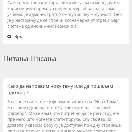
Само регистровани корисници могу слати мејл другим
корисницима преко у-грађеног мејл обрасца, и само
уколико је администратор омогућио ову могућност. Ово
је у настојању да се спречи злонамерна употреба мејл
система од анонимних корисника.
Врх
Питања Писања
Како да направим нову тему или да пошаљем
одговор?
За слање нове теме у форум, кликните на "Нова Тема".
За слање одговора на тему, кликните на "Пошаљи
Одговор". Може вам бити потребно да се региструјете
пре него што могнете слати поруке. Списак ваших
дозвола у сваком форуму је доступан при дну страница
приказа форума и тема. Пример: Можете слати нове