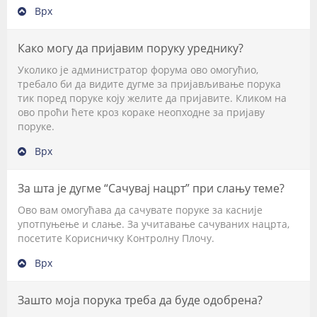
Врх
Како могу да пријавим поруку уреднику?
Уколико је администратор форума ово омогућио,
требало би да видите дугме за пријављивање порука
тик поред поруке коју желите да пријавите. Кликом на
ово проћи ћете кроз кораке неопходне за пријаву
поруке.
Врх
За шта је дугме “Сачувај нацрт” при слању теме?
Ово вам омогућава да сачувате поруке за касније
употпуњење и слање. За учитавање сачуваних нацрта,
посетите Корисничку Контролну Плочу.
Врх
Зашто моја порука треба да буде одобрена?