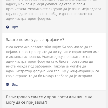
адресу или вам је мејл ухваћен од стране спам
пречистача. Уколико сте сигурни да је ваша мејл адреса
коју сте дали исправна, пробајте да се повежете са
администратором форума.
Врх
Зашто не могу да се пријавим?
Има неколико разлога због којих би ово могло да се
појави. Прво, проверите да ли су ваше корисничко име
и лозинка исправни. Уколико јесу, повежите се са
администратором форума како бисте проверили да
нисте можда под забраном. Такође је могуће да
администратор форума има грешку у конфигурацији са
своје стране, те да би можда требало да је исправи.
Врх
Регистровао сам се у прошлости али више не
могу да се пријавим?!