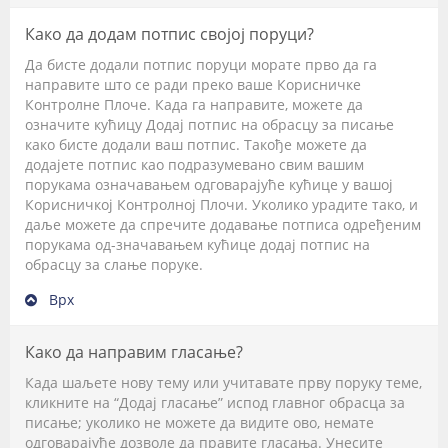
Како да додам потпис својој поруци?
Да бисте додали потпис поруци морате прво да га
направите што се ради преко ваше Корисничке
Контролне Плоче. Када га направите, можете да
означите кућицу
Додај потпис
на обрасцу за писање
како бисте додали ваш потпис. Такође можете да
додајете потпис као подразумевано свим вашим
порукама означавањем одговарајуће кућице у вашој
Корисничкој Контролној Плочи. Уколико урадите тако, и
даље можете да спречите додавање потписа одређеним
порукама од-значавањем кућице додај потпис на
обрасцу за слање поруке.
Врх
Како да направим гласање?
Када шаљете нову тему или учитавате прву поруку теме,
кликните на “Додај гласање” испод главног обрасца за
писање; уколико не можете да видите ово, немате
одговарајуће дозволе да правите гласања. Унесите