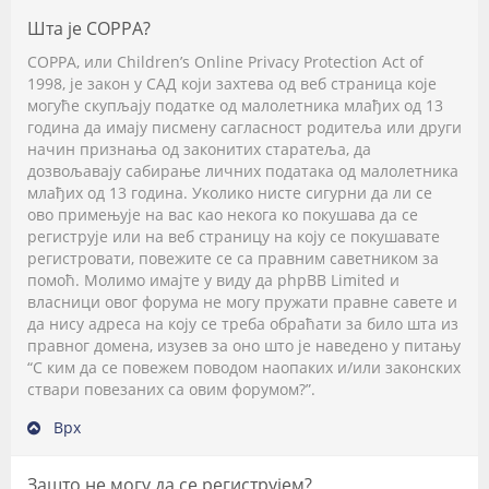
Шта је COPPA?
COPPA, или Children’s Online Privacy Protection Act of
1998, је закон у САД који захтева од веб страница које
могуће скупљају податке од малолетника млађих од 13
година да имају писмену сагласност родитеља или други
начин признања од законитих старатеља, да
дозвољавају сабирање личних података од малолетника
млађих од 13 година. Уколико нисте сигурни да ли се
ово примењује на вас као некога ко покушава да се
региструје или на веб страницу на коју се покушавате
регистровати, повежите се са правним саветником за
помоћ. Молимо имајте у виду да phpBB Limited и
власници овог форума не могу пружати правне савете и
да нису адреса на коју се треба обраћати за било шта из
правног домена, изузев за оно што је наведено у питању
“С ким да се повежем поводом наопаких и/или законских
ствари повезаних са овим форумом?”.
Врх
Зашто не могу да се региструјем?