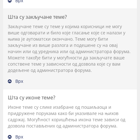
Врх
Шта су закључане теме?
Закључане теме су теме у којима корисници не могу
више одговарати и било које гласање које се налази у
њима је аутоматски окончано. Теме могу бити
закључане из више разлога и подешене су на овај
начин или од уредника или од администратора форума.
Можете такође бити у могућности да закључате ваше
сопствене теме у зависности од дозвола које су вам
додељене од администратора форума.
Врх
Шта су иконе теме?
Иконе теме су слике изабране од пошиљаоца и
придружене порукама како би указивале на њихов
садржај. Могућност коришћења икона теме зависи од
дозвола постављених од администратора форума.
Врх