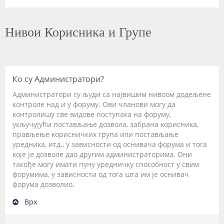
Нивои Корисника и Групе
Ко су Администратори?
Администратори су људи са највишим нивоом додељене
контроле над и у форуму. Ови чланови могу да
контролишу све видове поступака на форуму,
укључујући постављање дозвола, забрана корисника,
прављење корисничких група или постављање
уредника, итд., у зависности од оснивача форума и тога
које је дозволе дао другим администраторима. Они
такође могу имати пуну уредничку способност у свим
форумима, у зависности од тога шта им је оснивач
форума дозволио.
Врх