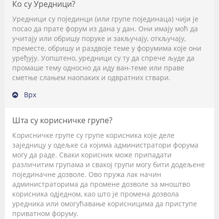
Ко су Уредници?
Уредници су појединци (или групе појединаца) чији је
посао да прате форум из дана у дан. Они имају моћ да
учитају или обришу поруке и закључају, откључају,
преместе, обришу и раздвоје теме у форумима које они
уређују. Уопштено, уредници су ту да спрече људе да
промаше тему односно да иду ван-теме или праве
сметње слањем наопаких и одвратних ствари.
Врх
Шта су корисничке групе?
Корисничке групе су групе корисника које деле
заједницу у одељке са којима администратори форума
могу да раде. Сваки корисник може припадати
различитим групама и свакој групи могу бити додељене
појединачне дозволе. Ово пружа лак начин
администраторима да промене дозволе за мноштво
корисника одједном, као што је промена дозвола
уредника или омогућавање корисницима да приступе
приватном форуму.