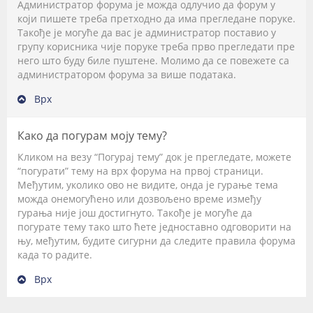
Администратор форума је можда одлучио да форум у
који пишете треба претходно да има прегледане поруке.
Такође је могуће да вас је администратор поставио у
групу корисника чије поруке треба прво прегледати пре
него што буду биле пуштене. Молимо да се повежете са
администратором форума за више података.
Врх
Како да погурам моју тему?
Кликом на везу “Погурај тему” док је прегледате, можете
“погурати” тему на врх форума на првој страници.
Међутим, уколико ово не видите, онда је гурање тема
можда онемогућено или дозвољено време између
гурања није још достигнуто. Такође је могуће да
погурате тему тако што ћете једноставно одговорити на
њу, међутим, будите сигурни да следите правила форума
када то радите.
Врх