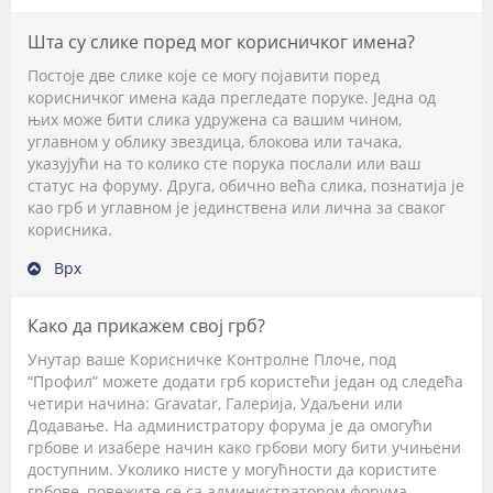
Шта су слике поред мог корисничког имена?
Постоје две слике које се могу појавити поред
корисничког имена када прегледате поруке. Једна од
њих може бити слика удружена са вашим чином,
углавном у облику звездица, блокова или тачака,
указујући на то колико сте порука послали или ваш
статус на форуму. Друга, обично већа слика, познатија је
као грб и углавном је јединствена или лична за сваког
корисника.
Врх
Како да прикажем свој грб?
Унутар ваше Корисничке Контролне Плоче, под
“Профил” можете додати грб користећи један од следећа
четири начина: Gravatar, Галерија, Удаљени или
Додавање. На администратору форума је да омогући
грбове и изабере начин како грбови могу бити учињени
доступним. Уколико нисте у могућности да користите
грбове, повежите се са администратором форума.