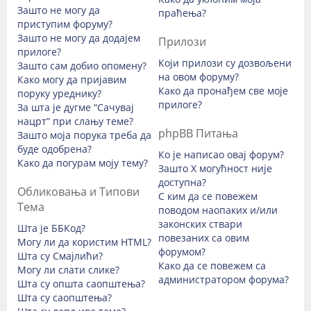
Зашто не могу да
праћења?
приступим форуму?
Зашто не могу да додајем
Прилози
прилоге?
Који прилози су дозвољени
Зашто сам добио опомену?
на овом форуму?
Како могу да пријавим
Како да пронађем све моје
поруку уреднику?
прилоге?
За шта је дугме “Сачувај
нацрт” при слању теме?
phpBB Питања
Зашто моја порука треба да
буде одобрена?
Ко је написао овај форум?
Како да погурам моју тему?
Зашто X могућност није
доступна?
Обликовања и Типови
С ким да се повежем
Тема
поводом наопаких и/или
законских ствари
Шта је ББКод?
повезаних са овим
Могу ли да користим HTML?
форумом?
Шта су Смајлићи?
Како да се повежем са
Могу ли слати слике?
администратором форума?
Шта су општа саопштења?
Шта су саопштења?