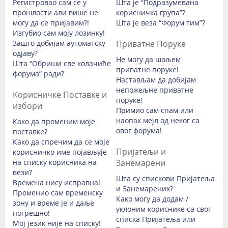
Регистровао сам се у
Шта је “Подразумевана
прошлости али више не
корисничка група”?
могу да се пријавим?!
Шта је веза “Форум тим”?
Изгубио сам моју лозинку!
Зашто добијам аутоматску
Приватне Поруке
одјаву?
Не могу да шаљем
Шта “Обриши све колачиће
приватне поруке!
форума” ради?
Настављам да добијам
непожељне приватне
Корисничке Поставке и
поруке!
избори
Примио сам спам или
наопак мејл од неког са
Како да променим моје
овог форума!
поставке?
Како да спречим да се моје
Пријатељи и
корисничко име појављује
на списку корисника на
Занемарени
вези?
Шта су спискови Пријатеља
Времена нису исправна!
и Занемарених?
Променио сам временску
Како могу да додам /
зону и време је и даље
уклоним кориснике са свог
погрешно!
списка Пријатеља или
Мој језик није на списку!