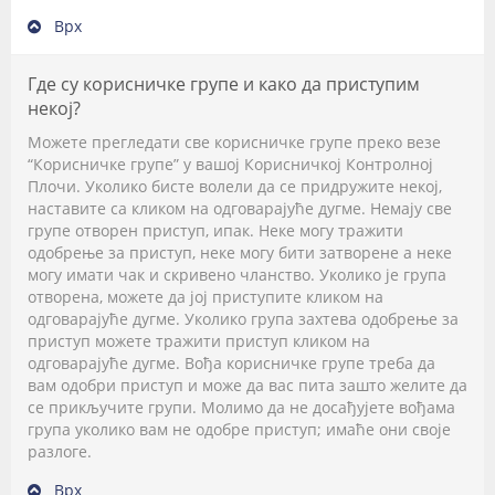
Врх
Где су корисничке групе и како да приступим
некој?
Можете прегледати све корисничке групе преко везе
“Корисничке групе” у вашој Корисничкој Контролној
Плочи. Уколико бисте волели да се придружите некој,
наставите са кликом на одговарајуће дугме. Немају све
групе отворен приступ, ипак. Неке могу тражити
одобрење за приступ, неке могу бити затворене а неке
могу имати чак и скривено чланство. Уколико је група
отворена, можете да јој приступите кликом на
одговарајуће дугме. Уколико група захтева одобрење за
приступ можете тражити приступ кликом на
одговарајуће дугме. Вођа корисничке групе треба да
вам одобри приступ и може да вас пита зашто желите да
се прикључите групи. Молимо да не досађујете вођама
група уколико вам не одобре приступ; имаће они своје
разлоге.
Врх