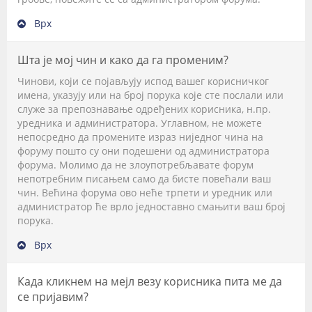
Врх
Шта је мој чин и како да га променим?
Чинови, који се појављују испод вашег корисничког
имена, указују или на број порука које сте послали или
служе за препознавање одређених корисника, н.пр.
уредника и администратора. Углавном, не можете
непосредно да промените израз ниједног чина на
форуму пошто су они подешени од администратора
форума. Молимо да не злоупотребљавате форум
непотребним писањем само да бисте повећали ваш
чин. Већина форума ово неће трпети и уредник или
администратор ће врло једноставно смањити ваш број
порука.
Врх
Када кликнем на мејл везу корисника пита ме да
се пријавим?