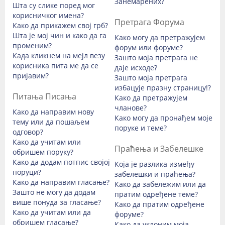
Занемарених?
Шта су слике поред мог
корисничког имена?
Претрага Форума
Како да прикажем свој грб?
Шта је мој чин и како да га
Како могу да претражујем
променим?
форум или форуме?
Када кликнем на мејл везу
Зашто моја претрага не
корисника пита ме да се
даје исходе?
пријавим?
Зашто моја претрага
избацује празну страницу!?
Питања Писања
Како да претражујем
чланове?
Како да направим нову
Како могу да пронађем моје
тему или да пошаљем
поруке и теме?
одговор?
Како да учитам или
Праћења и Забелешке
обришем поруку?
Како да додам потпис својој
Која је разлика између
поруци?
забелешки и праћења?
Како да направим гласање?
Како да забележим или да
Зашто не могу да додам
пратим одређене теме?
више понуда за гласање?
Како да пратим одређене
Како да учитам или да
форуме?
обришем гласање?
Како да уклоним моја