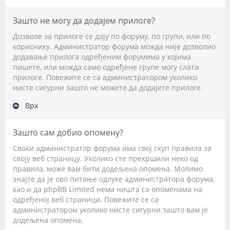
Зашто не могу да додајем прилоге?
Дозволе за прилоге се дају по форуму, по групи, или по
кориснику. Администратор форума можда није дозволио
додавање прилога одређеним форумима у којима
пишете, или можда само одређене групе могу слати
прилоге. Повежите се са администратором уколико
нисте сигурни зашто не можете да додајете прилоге.
Врх
Зашто сам добио опомену?
Сваки администратор форума има свој скуп правила за
своју веб страницу. Уколико сте прекршили неко од
правила, може вам бити додељена опомена. Молимо
знајте да је ово питање одлуке администратора форума,
као и да phpBB Limited нема ништа са опоменама на
одређеној веб страници. Повежите се са
администратором уколико нисте сигурни зашто вам је
додељена опомена.