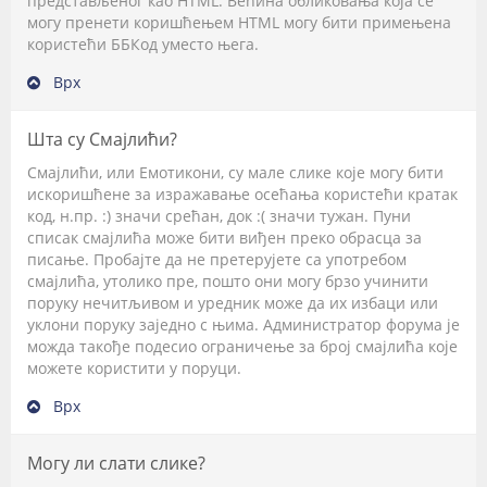
представљеног као HTML. Већина обликовања која се
могу пренети коришћењем HTML могу бити примењена
користећи ББКод уместо њега.
Врх
Шта су Смајлићи?
Смајлићи, или Емотикони, су мале слике које могу бити
искоришћене за изражавање осећања користећи кратак
код, н.пр. :) значи срећан, док :( значи тужан. Пуни
списак смајлића може бити виђен преко обрасца за
писање. Пробајте да не претерујете са употребом
смајлића, утолико пре, пошто они могу брзо учинити
поруку нечитљивом и уредник може да их избаци или
уклони поруку заједно с њима. Администратор форума је
можда такође подесио ограничење за број смајлића које
можете користити у поруци.
Врх
Могу ли слати слике?