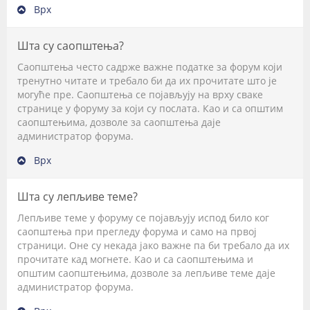
Врх
Шта су саопштења?
Саопштења често садрже важне податке за форум који
тренутно читате и требало би да их прочитате што је
могуће пре. Саопштења се појављују на врху сваке
странице у форуму за који су послата. Као и са општим
саопштењима, дозволе за саопштења даје
администратор форума.
Врх
Шта су лепљиве теме?
Лепљиве теме у форуму се појављују испод било ког
саопштења при прегледу форума и само на првој
страници. Оне су некада јако важне па би требало да их
прочитате кад могнете. Као и са саопштењима и
општим саопштењима, дозволе за лепљиве теме даје
администратор форума.