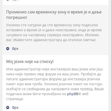
Променио сам временску зону и време је и даље
погрешно!
Уколико сте сигурни да сте временску зону подесили
исправно а време је и даље неисправно, онда је време
сачувано на часовнику сервера неисправно. Молимо
вас обавестите администратора да отклони сметње.
Врх
Мој језик није на списку!
Или администратор није инсталирао ваш језик или још
нико није превео овај форум на ваш језик. Пробајте да
питате администратора форума да инсталира језички
пакет који вам треба. Уколико језички пакет не постоји,
осећајте се слободним да направите нови превод. Више
података може бити пронађено на
phpBB
® веб
страници.
Врх