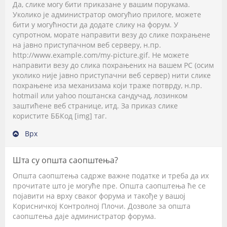
Да, слике могу бити приказане у вашим порукама.
Уколико је администратор омогућио прилоге, можете
бити у могућности да додате слику на форум. У
супротном, морате направити везу до слике похрањене
на јавно приступачном веб серверу, н.пр.
http://www.example.com/my-picture.gif. Не можете
направити везу до слика похрањених на вашем PC (осим
уколико није јавно приступачни веб сервер) нити слике
похрањене иза механизама који траже потврду, н.пр.
hotmail или yahoo поштанска сандучад, лозинком
заштићене веб странице, итд. За приказ слике
користите ББКод [img] таг.
Врх
Шта су општа саопштења?
Општа саопштења садрже важне податке и треба да их
прочитате што је могуће пре. Општа саопштења ће се
појавити на врху сваког форума и такође у вашој
Корисничкој Контролној Плочи. Дозволе за општа
саопштења даје администратор форума.