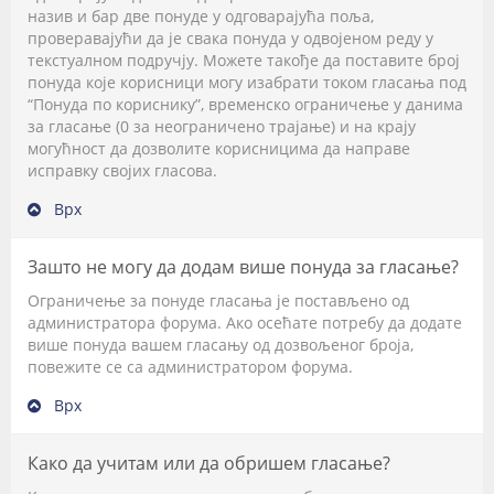
назив и бар две понуде у одговарајућа поља,
проверавајући да је свака понуда у одвојеном реду у
текстуалном подручју. Можете такође да поставите број
понуда које корисници могу изабрати током гласања под
“Понуда по кориснику”, временско ограничење у данима
за гласање (0 за неограничено трајање) и на крају
могућност да дозволите корисницима да направе
исправку својих гласова.
Врх
Зашто не могу да додам више понуда за гласање?
Ограничење за понуде гласања је постављено од
администратора форума. Ако осећате потребу да додате
више понуда вашем гласању од дозвољеног броја,
повежите се са администратором форума.
Врх
Како да учитам или да обришем гласање?