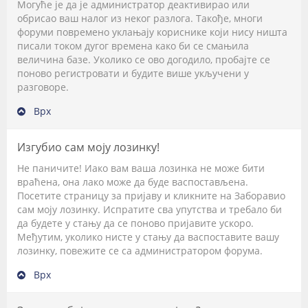
Могуће је да је администратор деактивирао или
обрисао ваш налог из неког разлога. Такође, многи
форуми повремено уклањају кориснике који нису ништа
писали током дугог времена како би се смањила
величина базе. Уколико се ово догодило, пробајте се
поново регистровати и будите више укључени у
разговоре.
Врх
Изгубио сам моју лозинку!
Не паничите! Иако вам ваша лозинка не може бити
враћена, она лако може да буде васпостављена.
Посетите страницу за пријаву и кликните на
Заборавио
сам моју лозинку
. Испратите сва упутства и требало би
да будете у стању да се поново пријавите ускоро.
Међутим, уколико нисте у стању да васпоставите вашу
лозинку, повежите се са администратором форума.
Врх