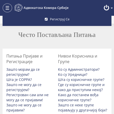
Преглед форума
Адвокатска Комора Србије
Toggle
navigation
Региструј Се
Често Постављана Питања
Питања Пријаве и
Нивои Корисника и
Регистрације
Групе
Зашто морам да се
Ко су Администратори?
региструјем?
Ко су Уредници?
Шта је COPPA?
Шта су корисничке групе?
Зашто не могу да се
Где су корисничке групе и
региструјем?
како да приступим некој?
Регистрован сам али не
Како да постанем вођа
могу да се пријавим!
корисничке групе?
Зашто не могу да се
Зашто се неке групе
пријавим?
појављују у другачијој боји?