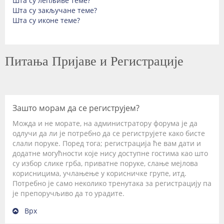
Шта су лепљиве теме?
Шта су закључане теме?
Шта су иконе теме?
Питања Пријаве и Регистрације
Зашто морам да се региструјем?
Можда и не морате, на администратору форума је да
одлучи да ли је потребно да се региструјете како бисте
слали поруке. Поред тога; регистрација ће вам дати и
додатне могућности које нису доступне гостима као што
су избор слике грба, приватне поруке, слање мејлова
корисницима, учлањење у корисничке групе, итд.
Потребно је само неколико тренутака за регистрацију па
је препоручљиво да то урадите.
Врх