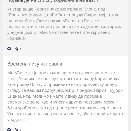
појављује на списку корисника на вези?
Унутар ваше Корисничке Контролне Плоче, под
“Поставке форума”, наћи ћете понуду
Сакриј мој статус
на вези
. Омогућите ову могућност па ћете се
појављивати на списку на вези само администраторима,
уредницима и себи. За остале ћете бити скривени
корисник.
Врх
Времена нису исправна!
Могуће је да је приказано време из друге временске
зоне. Уколико је ово случај, посетите вашу Корисничку
Контролну Плочу и промените вашу временску зону у
складу са вашим подручјем, н.пр. Лондон, Париз, Њујорк,
Сиднеј, итд. Молимо имајте у виду да промена
временске зоне, као и многих других поставки, може
бити урађено само од стране регистрованих корисника.
Уколико нисте регистровани ово је добар тренутак да то
урадите.
Врх