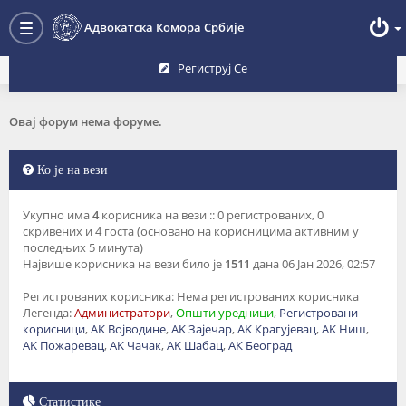
Преглед форума
Адвокатска Комора Србије
Toggle
navigation
Региструј Се
Овај форум нема форуме.
Ко је на вези
Укупно има
4
корисника на вези :: 0 регистрованих, 0
скривених и 4 госта (основано на корисницима активним у
последњих 5 минута)
Највише корисника на вези било је
1511
дана 06 Јан 2026, 02:57
Регистрованих корисника: Нема регистрованих корисника
Легенда:
Администратори
,
Општи уредници
,
Регистровани
корисници
,
AK Војводине
,
AK Зајечар
,
AK Крагујевац
,
AK Ниш
,
AK Пожаревац
,
AK Чачак
,
AK Шабац
,
АК Београд
Статистике