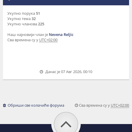
Укупно порука
51
Укупно тема
32
Укупно чланова
225
Наш најновији члан је
Nevena Reljic
Сва времена су у
UTC+02:00
Данас је 07 Авг 2026, 00:10
Обриши све колачиће форума
Сва времена су у
UTC+02:00