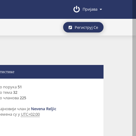
Пријава
Региструј Се
тистике
о порука
51
о тема
32
о чланова
225
ајновији члан је
Nevena Reljic
ремена су у
UTC+02:00