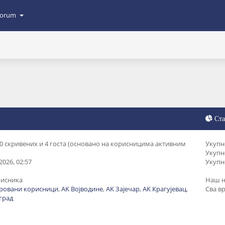
orum
Ста
, 0 скривених и 4 госта (основано на корисницима активним
Укупн
Укупн
2026, 02:57
Укупн
рисника
Наш н
тровани корисници
,
AK Војводине
,
AK Зајечар
,
AK Крагујевац
,
Сва в
град