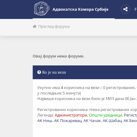
Адвокатска Комора Србије
F
Преглед форума
Овај форум нема форуме.
Ко је на вези
Укупно има
4
корисника на вези :: 0 регистрованих
у последњих 5 минута)
Највише корисника на вези било је
1511
дана 06 Јан 
Регистрованих корисника: Нема регистрованих ко
Легенда:
Администратори
,
Општи уредници
,
Регис
AK Ниш
,
AK Пожаревац
,
AK Чачак
,
AK Шабац
,
АК Бео