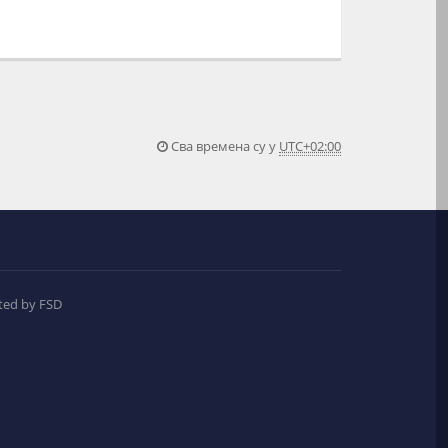
Сва времена су у
UTC+02:00
ted by FSD