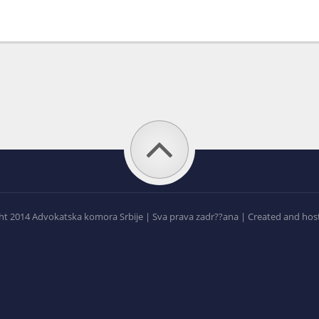
t 2014 Advokatska komora Srbije | Sva prava zadr??ana | Created and hos