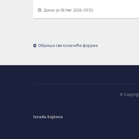
Данас је 08 Авг 2026, 03:52
Обриши све колачиће форума
©
Copyrigh
Izrada Sajtova