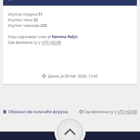
Укупно порука
51
Укупно тема
32
Укупно чланова
225
Наш најновији члан је
Nevena Reljic
Сва времена су у
UTC+02:00
Данас је 09 Авг 2026, 12:42
Обриши све колачиће форума
Сва времена су у
UTC+02:00