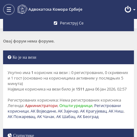
Преглед форума
Адвокатска Комора Србије
Toggle
navigation
Региструј Се
Овај форум нема форуме.
Ко је на вези
Укупно има
1
корисник на вези :: 0 регистрованих, 0 скривених
и 1 гост (основано на корисницима активним у последњих 5
минута)
Највише корисника на вези било је
1511
дана 06 Јан 2026, 02:57
Регистрованих корисника: Нема регистрованих корисника
Легенда:
Администратори
,
Општи уредници
,
Регистровани
корисници
,
AK Војводине
,
AK Зајечар
,
AK Крагујевац
,
AK Ниш
,
AK Пожаревац
,
AK Чачак
,
AK Шабац
,
АК Београд
Статистике