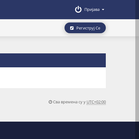
Пријава
Региструј Се
Сва времена су у
UTC+02:00