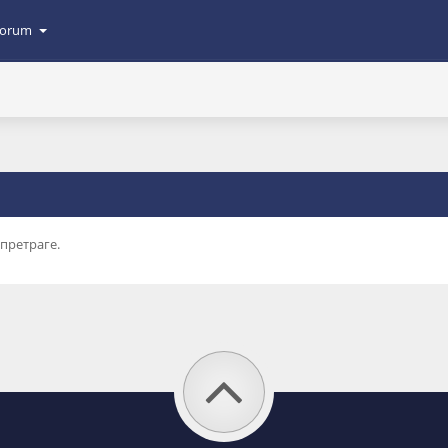
orum
 претраге.