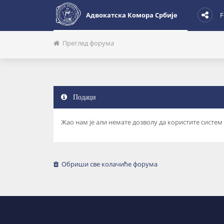
Адвокатска Комора Србије
F
Преглед форума
Подаци
Жао нам је али немате дозволу да користите систем
Обриши све колачиће форума