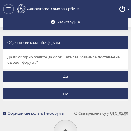
Преглед форума
Адвокатска Комора Србије
Toggle
navigation
Региструј Се
Обриши све колачиће форума
Да ли сигурно желите да обришете све колачиће постављене
од овог форума?
Обриши све колачиће форума
Сва времена су у
UTC+02:00