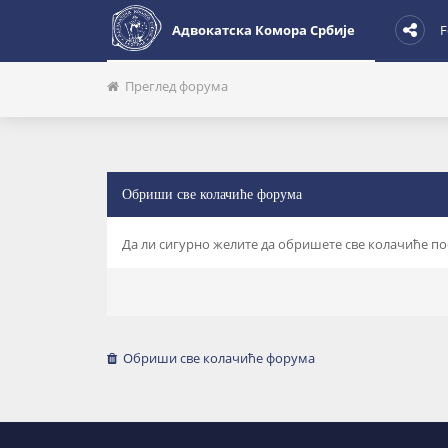
Адвокатска Комора Србије
F
Преглед форума
Обриши све колачиће форума
Да ли сигурно желите да обришете све колачиће п
Обриши све колачиће форума