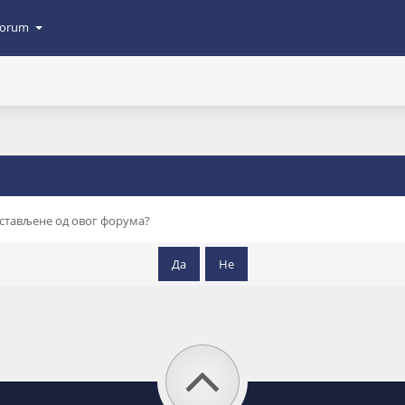
orum
остављене од овог форума?