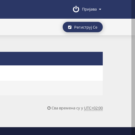
Пријава
Региструј Се
Сва времена су у
UTC+02:00