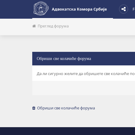
Адвокатска Комора Србије
F
Преглед форума
Обриши све колачиће форума
Да ли сигурно желите да обришете све колачиће п
Обриши све колачиће форума