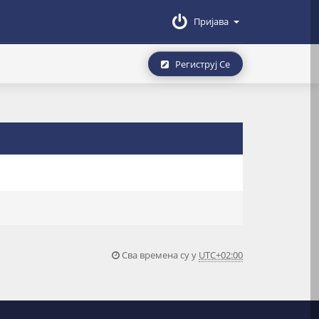
Пријава
Региструј Се
Сва времена су у
UTC+02:00