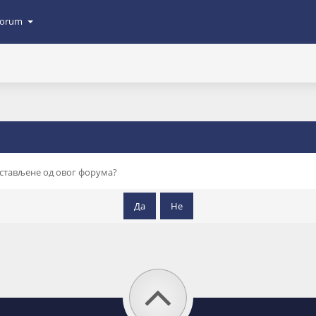
orum
остављене од овог форума?