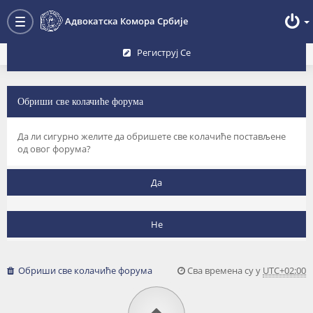
Преглед форума
Адвокатска Комора Србије
Toggle
navigation
Региструј Се
Обриши све колачиће форума
Да ли сигурно желите да обришете све колачиће постављене
од овог форума?
Обриши све колачиће форума
Сва времена су у
UTC+02:00