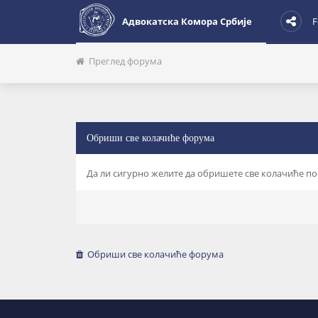
Адвокатска Комора Србије
F
Преглед форума
Обриши све колачиће форума
Да ли сигурно желите да обришете све колачиће п
Обриши све колачиће форума