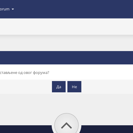
orum
остављене од овог форума?