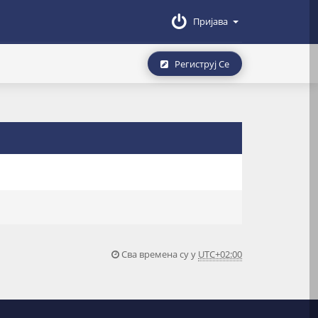
Пријава
Региструј Се
Сва времена су у
UTC+02:00