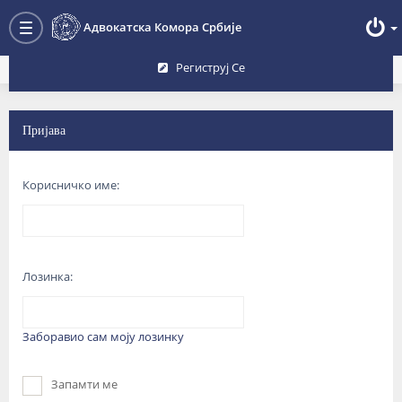
Преглед форума
Адвокатска Комора Србије
Toggle
navigation
Региструј Се
Пријава
Корисничко име:
Лозинка:
Заборавио сам моју лозинку
Запамти ме