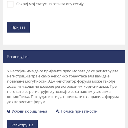
Сакриј мој статус на вези за ову сесију
Региструј се
У настојањима да се пријавите прво морате да се региструјете.
Регистрација траје само неколико тренутака али вам даје
повећане могућности. Администратор форума може такође
доделити додатне дозволе регистрованим корисницима. Пре
него што се региструјете упознајте се са нашим условима
коришћења. Потрудите се и да прочитате сва правила форума
док користите форум.
Услови коришћења
|
Полиса приватности
Региструј Се