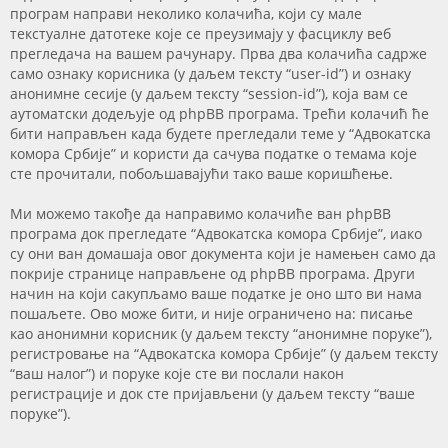
програм направи неколико колачића, који су мале
текстуалне датотеке које се преузимају у фасциклу веб
прегледача на вашем рачунару. Прва два колачића садрже
само ознаку корисника (у даљем тексту “user-id”) и ознаку
анонимне сесије (у даљем тексту “session-id”), која вам се
аутоматски додељује од phpBB програма. Трећи колачић ће
бити направљен када будете прегледали теме у “Адвокатска
комора Србије” и користи да сачува податке о темама које
сте прочитали, побољшавајући тако ваше коришћење.
Ми можемо такође да направимо колачиће ван phpBB
програма док прегледате “Адвокатска комора Србије”, иако
су они ван домашаја овог документа који је намењен само да
покрије странице направљене од phpBB програма. Други
начин на који сакупљамо ваше податке је оно што ви нама
пошаљете. Ово може бити, и није ограничено на: писање
као анонимни корисник (у даљем тексту “анонимне поруке”),
регистровање на “Адвокатска комора Србије” (у даљем тексту
“ваш налог”) и поруке које сте ви послали након
регистрације и док сте пријављени (у даљем тексту “ваше
поруке”).