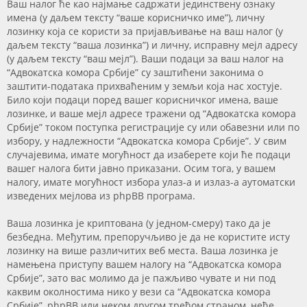
Ваш налог ће као најмање садржати јединствену ознаку
имена (у даљем тексту “ваше корисничко име”), личну
лозинку која се користи за пријављивање на ваш налог (у
даљем тексту “ваша лозинка”) и личну, исправну мејл адресу
(у даљем тексту “ваш мејл”). Ваши подаци за ваш налог на
“Адвокатска комора Србије” су заштићени законима о
заштити-података прихваћеним у земљи која нас хостује.
Било који подаци поред вашег корисничког имена, ваше
лозинке, и ваше мејл адресе тражени од “Адвокатска комора
Србије” током поступка регистрације су или обавезни или по
избору, у надлежности “Адвокатска комора Србије”. У свим
случајевима, имате могућност да изаберете који ће подаци
вашег налога бити јавно приказани. Осим тога, у вашем
налогу, имате могућност избора улаз-а и излаз-а аутоматски
изведених мејлова из phpBB програма.
Ваша лозинка је криптована (у једном-смеру) тако да је
безбедна. Међутим, препоручљиво је да не користите исту
лозинку на више различитих веб места. Ваша лозинка је
намењена приступу вашем налогу на “Адвокатска комора
Србије”, зато вас молимо да је пажљиво чувате и ни под
каквим околностима нико у вези са “Адвокатска комора
Србије”, phpBB или неком другом трећом страном, неће