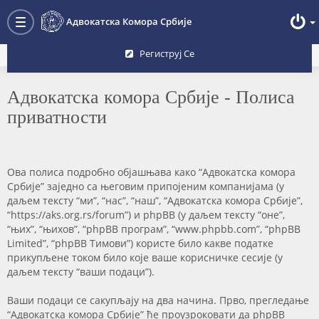
Преглед форума
Адвокатска Комора Србије
Toggle
navigation
Региструј Се
Адвокатска комора Србије - Полиса
приватности
Ова полиса подробно објашњава како “Адвокатска комора
Србије” заједно са његовим припојеним компанијама (у
даљем тексту “ми”, “нас”, “наш”, “Адвокатска комора Србије”,
“https://aks.org.rs/forum”) и phpBB (у даљем тексту “оне”,
“њих”, “њихов”, “phpBB програм”, “www.phpbb.com”, “phpBB
Limited”, “phpBB Тимови”) користе било какве податке
прикупљене током било које ваше корисничке сесије (у
даљем тексту “ваши подаци”).
Ваши подаци се сакупљају на два начина. Прво, прегледање
“Адвокатска комора Србије” ће проузроковати да phpBB