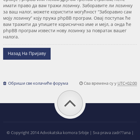
имати право да вам тражи лозинку. Заборавите ли лозинку
за ваш налог, можете користити могућност “Заборавио сам
моју лозинку” коју пружа phpBB програм. Овај поступак ће
вам тражити да упишете корисничко име и мејл, а онда ће
phpBB програм извести нову лозинку за повратак вашег
налога.
Назад На Пријаву
Обриши све колачиће форума
Сва времена су у
UTC+02:00
©
Copyright 2014 Advokatska komora Srbije | Sva prava zadr??ana |