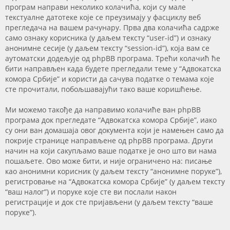
програм направи неколико колачића, који су мале
текстуалне датотеке које се преузимају у фасциклу веб
прегледача на вашем рачунару. Прва два колачића садрже
само ознаку корисника (у даљем тексту “user-id”) и ознаку
анонимне сесије (у даљем тексту “session-id”), која вам се
аутоматски додељује од phpBB програма. Трећи колачић ће
бити направљен када будете прегледали теме у “Адвокатска
комора Србије” и користи да сачува податке о темама које
сте прочитали, побољшавајући тако ваше коришћење.
Ми можемо такође да направимо колачиће ван phpBB
програма док прегледате “Адвокатска комора Србије”, иако
су они ван домашаја овог документа који је намењен само да
покрије странице направљене од phpBB програма. Други
начин на који сакупљамо ваше податке је оно што ви нама
пошаљете. Ово може бити, и није ограничено на: писање
као анонимни корисник (у даљем тексту “анонимне поруке”),
регистровање на “Адвокатска комора Србије” (у даљем тексту
“ваш налог”) и поруке које сте ви послали након
регистрације и док сте пријављени (у даљем тексту “ваше
поруке”).