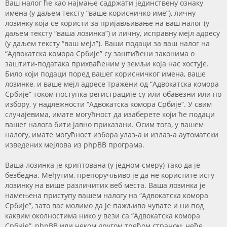
Ваш налог ће као најмање садржати јединствену ознаку
имена (у даљем тексту “ваше корисничко име”), личну
лозинку која се користи за пријављивање на ваш налог (у
даљем тексту “ваша лозинка”) и личну, исправну мејл адресу
(у даљем тексту “ваш мејл”). Ваши подаци за ваш налог на
“Адвокатска комора Србије” су заштићени законима о
заштити-података прихваћеним у земљи која нас хостује.
Било који подаци поред вашег корисничког имена, ваше
лозинке, и ваше мејл адресе тражени од “Адвокатска комора
Србије” током поступка регистрације су или обавезни или по
избору, у надлежности “Адвокатска комора Србије”. У свим
случајевима, имате могућност да изаберете који ће подаци
вашег налога бити јавно приказани. Осим тога, у вашем
налогу, имате могућност избора улаз-а и излаз-а аутоматски
изведених мејлова из phpBB програма.
Ваша лозинка је криптована (у једном-смеру) тако да је
безбедна. Међутим, препоручљиво је да не користите исту
лозинку на више различитих веб места. Ваша лозинка је
намењена приступу вашем налогу на “Адвокатска комора
Србије”, зато вас молимо да је пажљиво чувате и ни под
каквим околностима нико у вези са “Адвокатска комора
Србије”, phpBB или неком другом трећом страном, неће