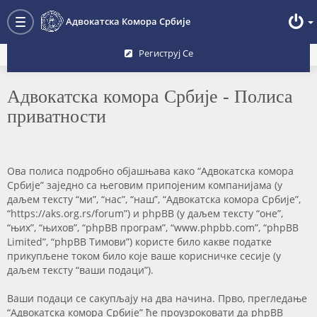
Преглед форума
Адвокатска Комора Србије
Toggle
navigation
Региструј Се
Адвокатска комора Србије - Полиса
приватности
Ова полиса подробно објашњава како “Адвокатска комора
Србије” заједно са његовим припојеним компанијама (у
даљем тексту “ми”, “нас”, “наш”, “Адвокатска комора Србије”,
“https://aks.org.rs/forum”) и phpBB (у даљем тексту “оне”,
“њих”, “њихов”, “phpBB програм”, “www.phpbb.com”, “phpBB
Limited”, “phpBB Тимови”) користе било какве податке
прикупљене током било које ваше корисничке сесије (у
даљем тексту “ваши подаци”).
Ваши подаци се сакупљају на два начина. Прво, прегледање
“Адвокатска комора Србије” ће проузроковати да phpBB