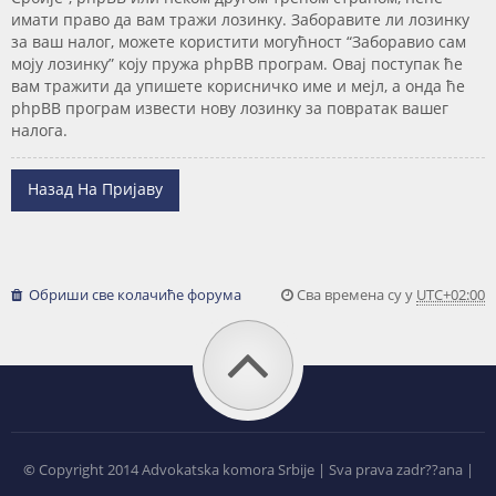
имати право да вам тражи лозинку. Заборавите ли лозинку
за ваш налог, можете користити могућност “Заборавио сам
моју лозинку” коју пружа phpBB програм. Овај поступак ће
вам тражити да упишете корисничко име и мејл, а онда ће
phpBB програм извести нову лозинку за повратак вашег
налога.
Назад На Пријаву
Обриши све колачиће форума
Сва времена су у
UTC+02:00
©
Copyright 2014 Advokatska komora Srbije | Sva prava zadr??ana |