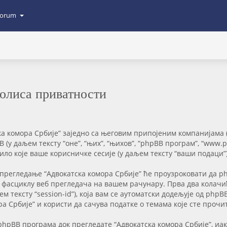
orum
Полиса приватности
 комора Србије” заједно са његовим припојеним компанијама (у 
pBB (у даљем тексту “оне”, “њих”, “њихов”, “phpBB програм”, “www
ло које ваше корисничке сесије (у даљем тексту “ваши подаци”)
 прегледање “Адвокатска комора Србије” ће проузроковати да p
 у фасциклу веб прегледача на вашем рачунару. Прва два колач
аљем тексту “session-id”), која вам се аутоматски додељује од p
ора Србије” и користи да сачува податке о темама које сте про
pBB програма док прегледате “Адвокатска комора Србије”, иако