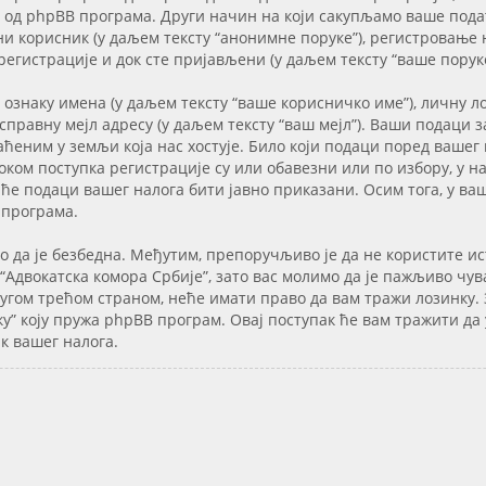
од phpBB програма. Други начин на који сакупљамо ваше пода
и корисник (у даљем тексту “анонимне поруке”), регистровање н
 регистрације и док сте пријављени (у даљем тексту “ваше поруке
 ознаку имена (у даљем тексту “ваше корисничко име”), личну л
исправну мејл адресу (у даљем тексту “ваш мејл”). Ваши подаци з
еним у земљи која нас хостује. Било који подаци поред вашег 
оком поступка регистрације су или обавезни или по избору, у н
 ће подаци вашег налога бити јавно приказани. Осим тога, у ва
 програма.
ко да је безбедна. Међутим, препоручљиво је да не користите и
Адвокатска комора Србије”, зато вас молимо да је пажљиво чув
ругом трећом страном, неће имати право да вам тражи лозинку. 
у” коју пружа phpBB програм. Овај поступак ће вам тражити да
к вашег налога.