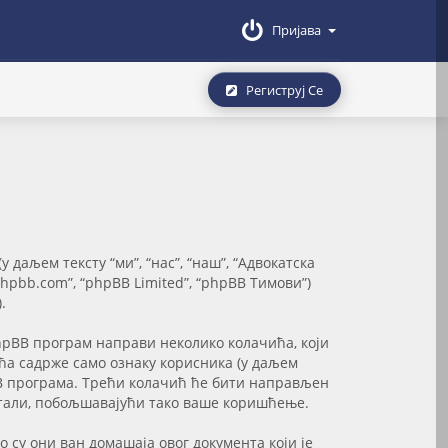
Пријава
Региструј Се
даљем тексту “ми”, “нас”, “наш”, “Адвокатска
.phpbb.com”, “phpBB Limited”, “phpBB Тимови”)
.
hpBB програм направи неколико колачића, који
ића садрже само ознаку корисника (у даљем
hpBB програма. Трећи колачић ће бити направљен
читали, побољшавајући тако ваше коришћење.
 су они ван домашаја овог документа који је