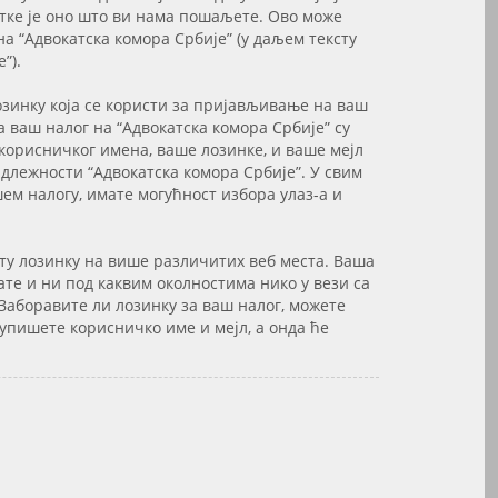
тке је оно што ви нама пошаљете. Ово може
а “Адвокатска комора Србије” (у даљем тексту
”).
озинку која се користи за пријављивање на ваш
а ваш налог на “Адвокатска комора Србије” су
корисничког имена, ваше лозинке, и ваше мејл
адлежности “Адвокатска комора Србије”. У свим
шем налогу, имате могућност избора улаз-а и
сту лозинку на више различитих веб места. Ваша
ате и ни под каквим околностима нико у вези са
Заборавите ли лозинку за ваш налог, можете
 упишете корисничко име и мејл, а онда ће