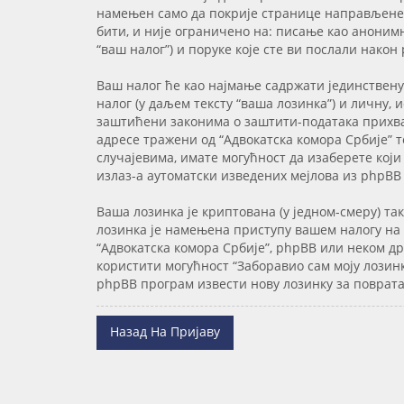
намењен само да покрије странице направљене 
бити, и није ограничено на: писање као анонимн
“ваш налог”) и поруке које сте ви послали након
Ваш налог ће као најмање садржати јединствену
налог (у даљем тексту “ваша лозинка”) и личну, 
заштићени законима о заштити-података прихваћ
адресе тражени од “Адвокатска комора Србије” т
случајевима, имате могућност да изаберете који
излаз-а аутоматски изведених мејлова из phpBB
Ваша лозинка је криптована (у једном-смеру) та
лозинка је намењена приступу вашем налогу на “
“Адвокатска комора Србије”, phpBB или неком д
користити могућност “Заборавио сам моју лозинк
phpBB програм извести нову лозинку за поврата
Назад На Пријаву