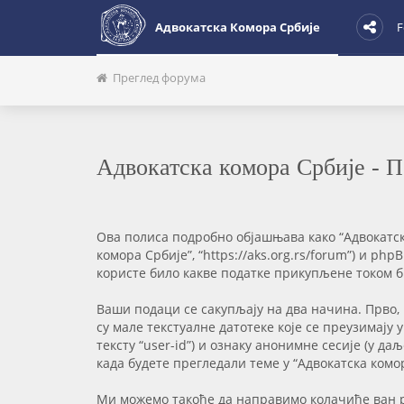
Адвокатска Комора Србије
F
Преглед форума
Адвокатска комора Србије - 
Ова полиса подробно објашњава како “Адвокатска
комора Србије”, “https://aks.org.rs/forum”) и ph
користе било какве податке прикупљене током би
Ваши подаци се сакупљају на два начина. Прво,
су мале текстуалне датотеке које се преузимају
тексту “user-id”) и ознаку анонимне сесије (у д
када будете прегледали теме у “Адвокатска ком
Ми можемо такође да направимо колачиће ван ph