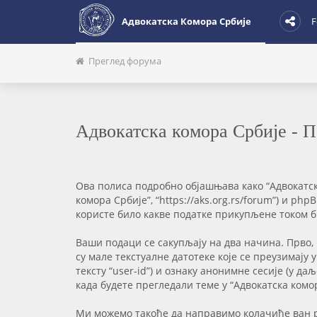
Адвокатска Комора Србије
F
Преглед форума
Адвокатска комора Србије - 
Ова полиса подробно објашњава како “Адвокатска
комора Србије”, “https://aks.org.rs/forum”) и ph
користе било какве податке прикупљене током би
Ваши подаци се сакупљају на два начина. Прво,
су мале текстуалне датотеке које се преузимају
тексту “user-id”) и ознаку анонимне сесије (у д
када будете прегледали теме у “Адвокатска ком
Ми можемо такође да направимо колачиће ван ph