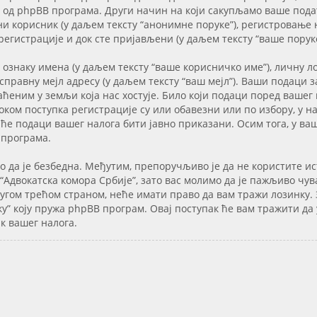
од phpBB програма. Други начин на који сакупљамо ваше пода
и корисник (у даљем тексту “анонимне поруке”), регистровање н
 регистрације и док сте пријављени (у даљем тексту “ваше поруке
 ознаку имена (у даљем тексту “ваше корисничко име”), личну л
исправну мејл адресу (у даљем тексту “ваш мејл”). Ваши подаци з
еним у земљи која нас хостује. Било који подаци поред вашег 
оком поступка регистрације су или обавезни или по избору, у н
 ће подаци вашег налога бити јавно приказани. Осим тога, у ва
 програма.
ко да је безбедна. Међутим, препоручљиво је да не користите и
Адвокатска комора Србије”, зато вас молимо да је пажљиво чув
ругом трећом страном, неће имати право да вам тражи лозинку. 
у” коју пружа phpBB програм. Овај поступак ће вам тражити да
к вашег налога.