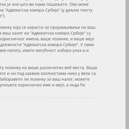
тке је оно што ви нама пошаљете. Ово може
а “Адвокатска комора Србије” (у даљем тексту
”).
озинку која се користи за пријављивање на ваш
а ваш налог на “Адвокатска комора Србије” су
корисничког имена, ваше лозинке, и ваше мејл
адлежности “Адвокатска комора Србије”. У свим
шем налогу, имате могућност избора улаз-а и
сту лозинку на више различитих веб места. Ваша
ате и ни под каквим околностима нико у вези са
Заборавите ли лозинку за ваш налог, можете
 упишете корисничко име и мејл, а онда ће