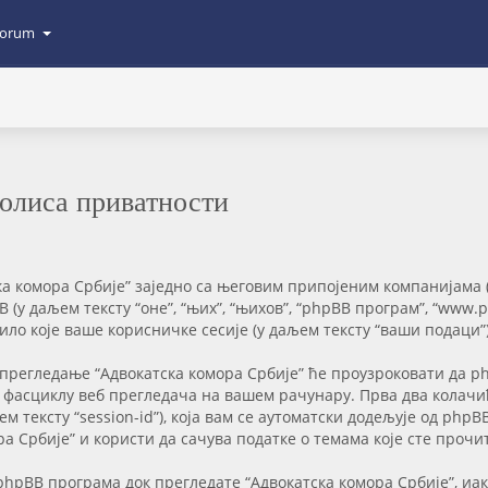
orum
Полиса приватности
 комора Србије” заједно са његовим припојеним компанијама (у 
pBB (у даљем тексту “оне”, “њих”, “њихов”, “phpBB програм”, “www
ло које ваше корисничке сесије (у даљем тексту “ваши подаци”)
 прегледање “Адвокатска комора Србије” ће проузроковати да p
 у фасциклу веб прегледача на вашем рачунару. Прва два колач
аљем тексту “session-id”), која вам се аутоматски додељује од p
ора Србије” и користи да сачува податке о темама које сте про
pBB програма док прегледате “Адвокатска комора Србије”, иако