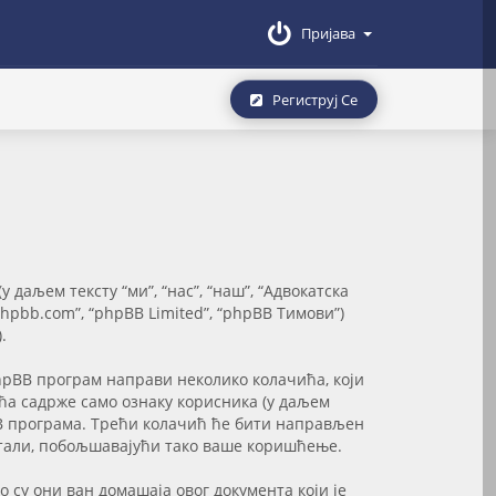
Пријава
Региструј Се
даљем тексту “ми”, “нас”, “наш”, “Адвокатска
.phpbb.com”, “phpBB Limited”, “phpBB Тимови”)
.
hpBB програм направи неколико колачића, који
ића садрже само ознаку корисника (у даљем
hpBB програма. Трећи колачић ће бити направљен
читали, побољшавајући тако ваше коришћење.
 су они ван домашаја овог документа који је