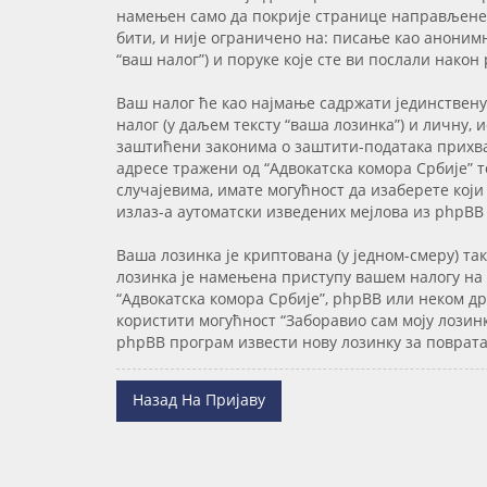
намењен само да покрије странице направљене 
бити, и није ограничено на: писање као анонимн
“ваш налог”) и поруке које сте ви послали након
Ваш налог ће као најмање садржати јединствену
налог (у даљем тексту “ваша лозинка”) и личну, 
заштићени законима о заштити-података прихваћ
адресе тражени од “Адвокатска комора Србије” т
случајевима, имате могућност да изаберете који
излаз-а аутоматски изведених мејлова из phpBB
Ваша лозинка је криптована (у једном-смеру) та
лозинка је намењена приступу вашем налогу на “
“Адвокатска комора Србије”, phpBB или неком д
користити могућност “Заборавио сам моју лозинк
phpBB програм извести нову лозинку за поврата
Назад На Пријаву