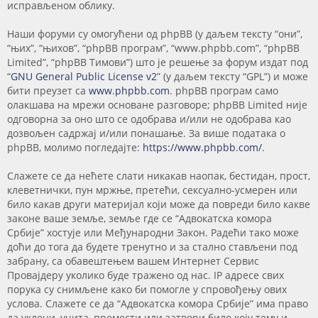
исправљеном облику.
Наши форуми су омогућени од phpBB (у даљем тексту “они”,
“њих”, “њихов”, “phpBB програм”, “www.phpbb.com”, “phpBB
Limited”, “phpBB Тимови”) што је решење за форум издат под
“
GNU General Public License v2
” (у даљем тексту “GPL”) и може
бити преузет са
www.phpbb.com
. phpBB програм само
олакшава на мрежи основане разговоре; phpBB Limited није
одговорна за оно што се одобрава и/или не одобрава као
дозвољен садржај и/или понашање. За више података о
phpBB, молимо погледајте:
https://www.phpbb.com/
.
Слажете се да нећете слати никакав наопак, бестидан, прост,
клеветнички, пун мржње, претећи, сексуално-усмерен или
било какав други материјал који може да повреди било какве
законе ваше земље, земље где се “Адвокатска комора
Србије” хостује или Међународни Закон. Радећи тако може
доћи до тога да будете тренутно и за стално стављени под
забрану, са обавештењем вашем Интернет Сервис
Провајдеру уколико буде тражено од нас. IP адресе свих
порука су снимљене како би помогле у спровођењу ових
услова. Слажете се да “Адвокатска комора Србије” има право
да уклони, учита, премести или затвори било коју тему и