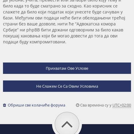
било када то буде сматрано за сходно. Као корисник се
слажете да било који податак који унесете буде сачуван у
бази. Међутим ови подаци неће бити обелодањени трећој
страни без ваше дозволе, нити ће “Адвокатска комора
Србије” ни phpBB бити држани одговорним за било какав
покушај хаковања који би могао довести до тога да ови
подаци буду компромитовани.
Обриши све колачиће форума
Сва времена су у
UTC+02:00