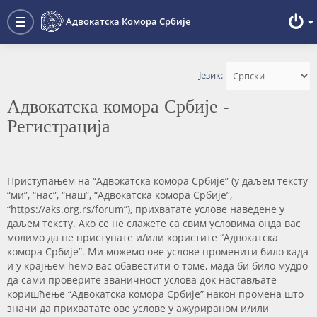
Преглед форума
Адвокатска Комора Србије
Toggle
navigation
Језик:
Адвокатска комора Србије -
Регистрација
Приступањем на “Адвокатска комора Србије” (у даљем тексту
“ми”, “нас”, “наш”, “Адвокатска комора Србије”,
“https://aks.org.rs/forum”), прихватате услове наведене у
даљем тексту. Ако се не слажете са свим условима онда вас
молимо да не приступате и/или користите “Адвокатска
комора Србије”. Ми можемо ове услове променити било када
и у крајњем ћемо вас обавестити о томе, мада би било мудро
да сами проверите званичност услова док настављате
коришћење “Адвокатска комора Србије” након промена што
значи да прихватате ове услове у ажурираном и/или