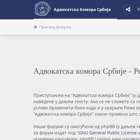
Адвокатска Комора Србије
F
Преглед форума
Адвокатска комора Србије - Р
Приступањем на “Адвокатска комора Србије” (у даљ
наведене у даљем тексту. Ако се не слажете са 
услове променити било када и у крајњем ћемо в
“Адвокатска комора Србије” након промена што 
Наши форуми су омогућени од phpBB (у даљем тек
за форум издат под “
GNU General Public License 
основане разговоре; phpBB Limited није одгово