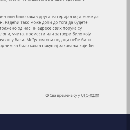
рен или било какав други материјал који може да
. Радећи тако може доћи до тога да будете
ажено од нас. IP адресе свих порука су
лони, учита, премести или затвори било коју
сачуван у бази. Међутим ови подаци неће бити
орним за било какав покушај хаковања који би
Сва времена су у
UTC+02:00