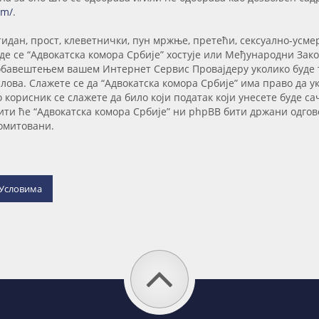
om/
.
тидан, прост, клеветнички, пун мржње, претећи, сексуално-усме
е се “Адвокатска комора Србије” хостује или Међународни Закон
 обавештењем вашем Интернет Сервис Провајдеру уколико буде тр
ова. Слажете се да “Адвокатска комора Србије” има право да ук
о корисник се слажете да било који податак који унесете буде 
ити ће “Адвокатска комора Србије” ни phpBB бити држани одгов
ромитовани.