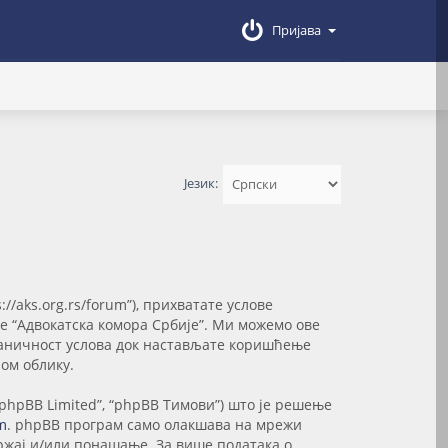
Пријава
Језик:
://aks.org.rs/forum”), прихватате услове
те “Адвокатска комора Србије”. Ми можемо ове
званичност услова док настављате коришћење
ом облику.
“phpBB Limited”, “phpBB Тимови”) што је решење
m
. phpBB програм само олакшава на мрежи
држај и/или понашање. За више података о