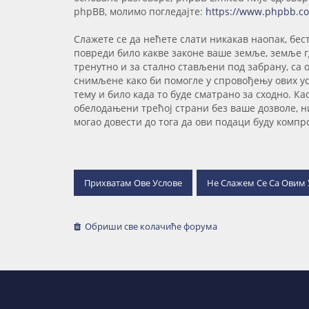
phpBB, молимо погледајте:
https://www.phpbb.c
Слажете се да нећете слати никакав наопак, бес
повреди било какве законе ваше земље, земље гд
тренутно и за стално стављени под забрану, са
снимљене како би помогле у спровођењу ових усл
тему и било када то буде сматрано за сходно. Ка
обелодањени трећој страни без ваше дозволе, н
могао довести до тога да ови подаци буду комп
Обриши све колачиће форума