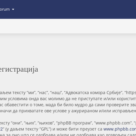
orum
егистрација
ем тексту “ми”, “нас”, “наш”, “Адвокатска комора Србије”, “https
свим условима онда вас молимо да не приступате и/или користи
ас обавестити о томе, мада би било мудро да сами проверите 
значи да прихватате ове услове у ажурираном и/или исправљен
сту “они”, “њих”, “њихов”, “phpBB програм”, “www.phpbb.com”, 
v2
” (у даљем тексту “GPL”) и може бити преузет са
www.phpbb.co
рна за оно што се одобрава и/или не одобрава као дозвољен са