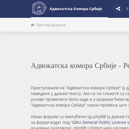
Адвокатска Комора Србије
F
Преглед форума
Адвокатска комора Србије - Р
Приступањем на “Адвокатска комора Србије” (у даљ
наведене у даљем тексту. Ако се не слажете са 
услове променити било када и у крајњем ћемо в
“Адвокатска комора Србије” након промена што 
Наши форуми су омогућени од phpBB (у даљем тек
за форум издат под “
GNU General Public License 
основане разговоре; phpBB Limited није одгово