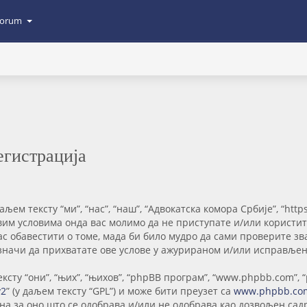
orum
егистрација
ем тексту “ми”, “нас”, “наш”, “Адвокатска комора Србије”, “https
свим условима онда вас молимо да не приступате и/или користи
ас обавестити о томе, мада би било мудро да сами проверите 
значи да прихватате ове услове у ажурираном и/или исправљен
сту “они”, “њих”, “њихов”, “phpBB програм”, “www.phpbb.com”, 
v2
” (у даљем тексту “GPL”) и може бити преузет са
www.phpbb.co
рна за оно што се одобрава и/или не одобрава као дозвољен са