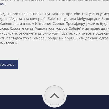
om/
.
тидан, прост, клеветнички, пун мржње, претећи, сексуално-усме
е се “Адвокатска комора Србије” хостује или Међународни Закон
 обавештењем вашем Интернет Сервис Провајдеру уколико буде тр
ова. Слажете се да “Адвокатска комора Србије” има право да ук
о корисник се слажете да било који податак који унесете буде 
ити ће “Адвокатска комора Србије” ни phpBB бити држани одгов
ромитовани.