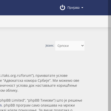
Пријава
Језик:
://aks.org.rs/forum”), прихватате услове
те “Адвокатска комора Србије”. Ми можемо ове
званичност услова док настављате коришћење
ом облику.
“phpBB Limited”, “phpBB Тимови”) што је решење
m
. phpBB програм само олакшава на мрежи
држај и/или понашање. За више података о