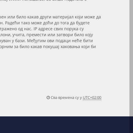
рен или било какав други материјал који може да
. Радећи тако може доћи до тога да будете
ажено од нас. IP адресе свих порука су
лони, учита, премести или затвори било коју
сачуван у бази. Међутим ови подаци неће бити
орним за било какав покушај хаковања који би
Сва времена су у
UTC+02:00