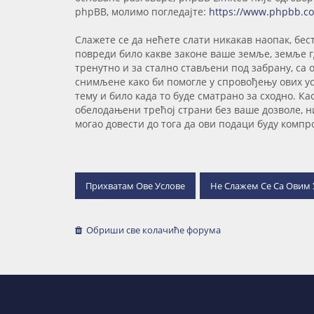
phpBB, молимо погледајте:
https://www.phpbb.c
Слажете се да нећете слати никакав наопак, бес
повреди било какве законе ваше земље, земље гд
тренутно и за стално стављени под забрану, са
снимљене како би помогле у спровођењу ових усл
тему и било када то буде сматрано за сходно. Ка
обелодањени трећој страни без ваше дозволе, н
могао довести до тога да ови подаци буду комп
Обриши све колачиће форума