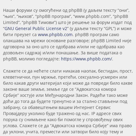
Наши форуми су омогућени од phpBB (у даљем тексту “они”,
“њих”, “њихов”, “phpBB програм”, “www.phpbb.com”, “phpBB
Limited”, “phpBB Тимови”) што је решење за форум издат под
“
GNU General Public License v2
” (у даљем тексту “GPL”) и може
бити преузет са
www.phpbb.com
. phpBB програм само
олакшава на мрежи основане разговоре; phpBB Limited није
одговорна за оно што се одобрава и/или не одобрава као
дозвољен садржај и/или понашање. За више података о
phpBB, молимо погледајте:
https://www.phpbb.com/
.
Слажете се да нећете слати никакав наопак, бестидан, прост,
клеветнички, пун мржње, претећи, сексуално-усмерен или
било какав други материјал који може да повреди било какве
законе ваше земље, земље где се “Адвокатска комора
Србије” хостује или Међународни Закон. Радећи тако може
доћи до тога да будете тренутно и за стално стављени под
забрану, са обавештењем вашем Интернет Сервис
Провајдеру уколико буде тражено од нас. IP адресе свих
порука су снимљене како би помогле у спровођењу ових
услова. Слажете се да “Адвокатска комора Србије” има право
да уклони, учита, премести или затвори било коју тему и