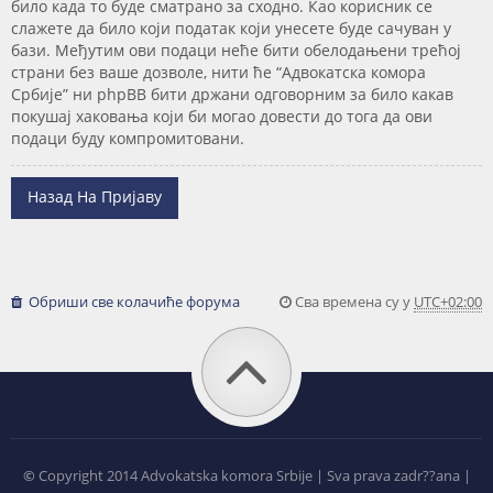
било када то буде сматрано за сходно. Као корисник се
слажете да било који податак који унесете буде сачуван у
бази. Међутим ови подаци неће бити обелодањени трећој
страни без ваше дозволе, нити ће “Адвокатска комора
Србије” ни phpBB бити држани одговорним за било какав
покушај хаковања који би могао довести до тога да ови
подаци буду компромитовани.
Назад На Пријаву
Обриши све колачиће форума
Сва времена су у
UTC+02:00
©
Copyright 2014 Advokatska komora Srbije | Sva prava zadr??ana |