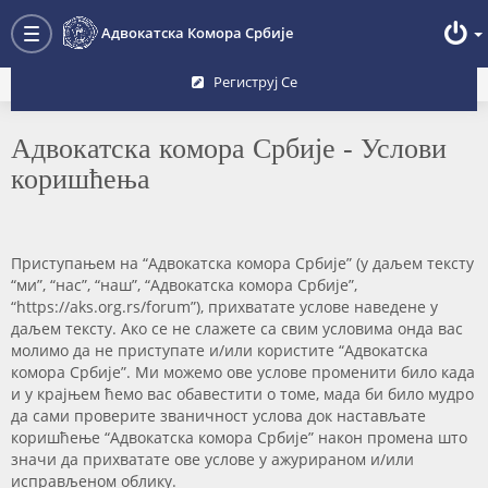
Преглед форума
Адвокатска Комора Србије
Toggle
navigation
Региструј Се
Адвокатска комора Србије - Услови
коришћења
Приступањем на “Адвокатска комора Србије” (у даљем тексту
“ми”, “нас”, “наш”, “Адвокатска комора Србије”,
“https://aks.org.rs/forum”), прихватате услове наведене у
даљем тексту. Ако се не слажете са свим условима онда вас
молимо да не приступате и/или користите “Адвокатска
комора Србије”. Ми можемо ове услове променити било када
и у крајњем ћемо вас обавестити о томе, мада би било мудро
да сами проверите званичност услова док настављате
коришћење “Адвокатска комора Србије” након промена што
значи да прихватате ове услове у ажурираном и/или
исправљеном облику.