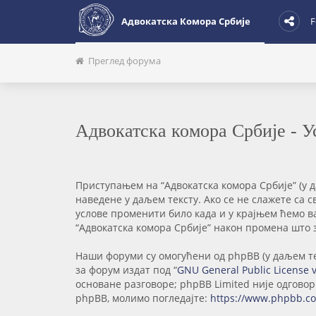
Адвокатска Комора Србије
F
Преглед форума
Адвокатска комора Србије - 
Приступањем на “Адвокатска комора Србије” (у даљ
наведене у даљем тексту. Ако се не слажете са 
услове променити било када и у крајњем ћемо в
“Адвокатска комора Србије” након промена што 
Наши форуми су омогућени од phpBB (у даљем тек
за форум издат под “
GNU General Public License 
основане разговоре; phpBB Limited није одгово
phpBB, молимо погледајте:
https://www.phpbb.c