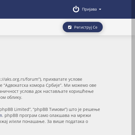
Пријава
Региструј Се
://aks.org.rs/forum”), прихватате услове
те “Адвокатска комора Србије”. Ми можемо ове
званичност услова док настављате коришћење
ом облику.
“phpBB Limited”, “phpBB Тимови”) што је решење
m
. phpBB програм само олакшава на мрежи
држај и/или понашање. За више података о