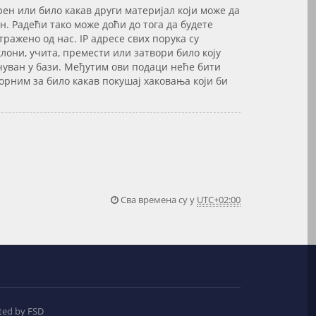
рен или било какав други материјал који може да
. Радећи тако може доћи до тога да будете
ажено од нас. IP адресе свих порука су
лони, учита, премести или затвори било коју
сачуван у бази. Међутим ови подаци неће бити
орним за било какав покушај хаковања који би
Сва времена су у
UTC+02:00
ted by FSD