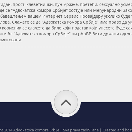
тидан, прост, клеветнички, пун мржње, претећи, сексуално-усме
е се “Адвокатска комора Србије” хостује или Међународни Закон
 обавештењем вашем Интернет Сервис Провајдеру уколико буде тр
ова. Слажете се да “Адвокатска комора Србије” има право да ук
о корисник се слажете да било који податак који унесете буде 
ити ће “Адвокатска комора Србије” ни phpBB бити држани одгов
ромитовани.
t 2014 Advokatska komora Srbije | Sva prava zadr??ana | Created and hos