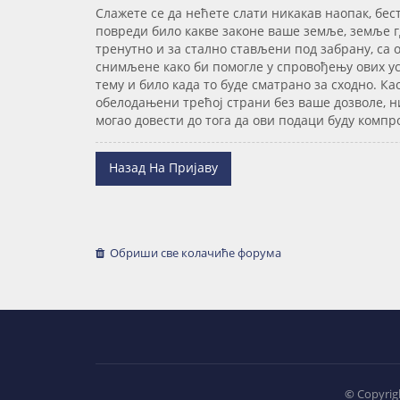
Слажете се да нећете слати никакав наопак, бес
повреди било какве законе ваше земље, земље гд
тренутно и за стално стављени под забрану, са
снимљене како би помогле у спровођењу ових усл
тему и било када то буде сматрано за сходно. Ка
обелодањени трећој страни без ваше дозволе, н
могао довести до тога да ови подаци буду комп
Назад На Пријаву
Обриши све колачиће форума
©
Copyrigh