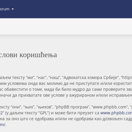
orum
Услови коришћења
ем тексту “ми”, “нас”, “наш”, “Адвокатска комора Србије”, “https
свим условима онда вас молимо да не приступате и/или користи
ас обавестити о томе, мада би било мудро да сами проверите 
значи да прихватате ове услове у ажурираном и/или исправљен
сту “они”, “њих”, “њихов”, “phpBB програм”, “www.phpbb.com”, 
v2
” (у даљем тексту “GPL”) и може бити преузет са
www.phpbb.co
рна за оно што се одобрава и/или не одобрава као дозвољен са
om/
.