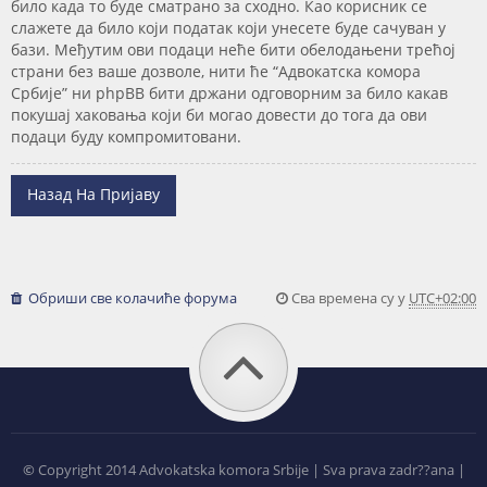
било када то буде сматрано за сходно. Као корисник се
слажете да било који податак који унесете буде сачуван у
бази. Међутим ови подаци неће бити обелодањени трећој
страни без ваше дозволе, нити ће “Адвокатска комора
Србије” ни phpBB бити држани одговорним за било какав
покушај хаковања који би могао довести до тога да ови
подаци буду компромитовани.
Назад На Пријаву
Обриши све колачиће форума
Сва времена су у
UTC+02:00
©
Copyright 2014 Advokatska komora Srbije | Sva prava zadr??ana |