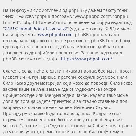
Наши форуми су омогућени од phpBB (у даљем тексту “они”,
“њих”, “њихов”, “phpBB програм”, “www.phpbb.com”, “phpBB
Limited”, “phpBB Тимови”) што је решење за форум издат под
“
GNU General Public License v2
” (у даљем тексту “GPL”) и може
бити преузет са
www.phpbb.com
. phpBB програм само
олакшава на мрежи основане разговоре; phpBB Limited није
одговорна за оно што се одобрава и/или не одобрава као
дозвољен садржај и/или понашање. За више података о
phpBB, молимо погледајте:
https://www.phpbb.com/
.
Слажете се да нећете слати никакав наопак, бестидан, прост,
клеветнички, пун мржње, претећи, сексуално-усмерен или
било какав други материјал који може да повреди било какве
законе ваше земље, земље где се “Адвокатска комора
Србије” хостује или Међународни Закон. Радећи тако може
доћи до тога да будете тренутно и за стално стављени под
забрану, са обавештењем вашем Интернет Сервис
Провајдеру уколико буде тражено од нас. IP адресе свих
порука су снимљене како би помогле у спровођењу ових
услова. Слажете се да “Адвокатска комора Србије” има право
да уклони, учита, премести или затвори било коју тему и