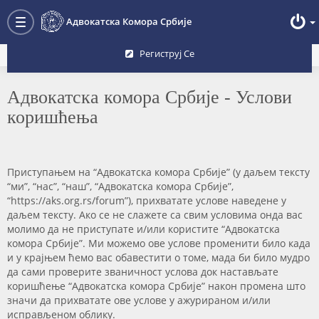
Преглед форума
Адвокатска Комора Србије
Toggle
navigation
Региструј Се
Адвокатска комора Србије - Услови
коришћења
Приступањем на “Адвокатска комора Србије” (у даљем тексту
“ми”, “нас”, “наш”, “Адвокатска комора Србије”,
“https://aks.org.rs/forum”), прихватате услове наведене у
даљем тексту. Ако се не слажете са свим условима онда вас
молимо да не приступате и/или користите “Адвокатска
комора Србије”. Ми можемо ове услове променити било када
и у крајњем ћемо вас обавестити о томе, мада би било мудро
да сами проверите званичност услова док настављате
коришћење “Адвокатска комора Србије” након промена што
значи да прихватате ове услове у ажурираном и/или
исправљеном облику.