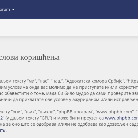
orum
Услови коришћења
ем тексту “ми”, “нас”, “наш”, “Адвокатска комора Србије”, “https
свим условима онда вас молимо да не приступате и/или користи
ас обавестити о томе, мада би било мудро да сами проверите 
значи да прихватате ове услове у ажурираном и/или исправљен
сту “они”, “њих”, “њихов”, “phpBB програм”, “www.phpbb.com”, 
v2
” (у даљем тексту “GPL”) и може бити преузет са
www.phpbb.co
рна за оно што се одобрава и/или не одобрава као дозвољен са
om/
.