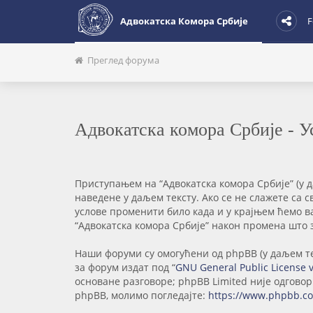
Адвокатска Комора Србије
F
Преглед форума
Адвокатска комора Србије - 
Приступањем на “Адвокатска комора Србије” (у даљ
наведене у даљем тексту. Ако се не слажете са 
услове променити било када и у крајњем ћемо в
“Адвокатска комора Србије” након промена што 
Наши форуми су омогућени од phpBB (у даљем тек
за форум издат под “
GNU General Public License 
основане разговоре; phpBB Limited није одгово
phpBB, молимо погледајте:
https://www.phpbb.c