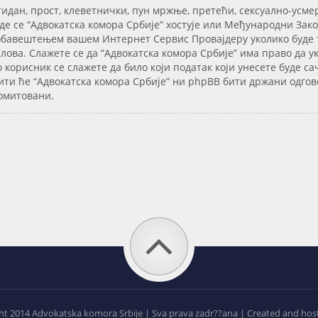
тидан, прост, клеветнички, пун мржње, претећи, сексуално-усме
е се “Адвокатска комора Србије” хостује или Међународни Закон
 обавештењем вашем Интернет Сервис Провајдеру уколико буде тр
ова. Слажете се да “Адвокатска комора Србије” има право да ук
о корисник се слажете да било који податак који унесете буде 
ити ће “Адвокатска комора Србије” ни phpBB бити држани одгов
ромитовани.
t 2014 Advokatska komora Srbije | Sva prava zadr??ana | Created and hos