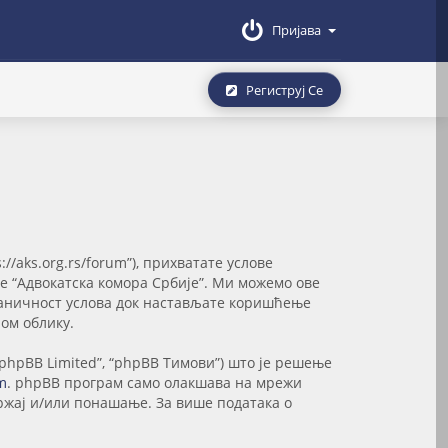
Пријава
Региструј Се
://aks.org.rs/forum”), прихватате услове
те “Адвокатска комора Србије”. Ми можемо ове
званичност услова док настављате коришћење
ом облику.
“phpBB Limited”, “phpBB Тимови”) што је решење
m
. phpBB програм само олакшава на мрежи
држај и/или понашање. За више података о