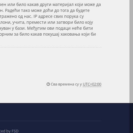
рен или било какав други материјал који може да
. Радећи тако може доћи до тога да будете
ажено од нас. IP адресе свих порука су
лони, учита, премести или затвори било коју
сачуван у бази. Међутим ови подаци неће бити
орним за било какав покушај хаковања који би
Сва времена су у
UTC+02:00
ted by FSD