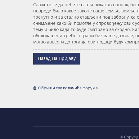
Слажете се да нећете слати никакав наопак, бес
повреди било какве законе ваше земље, земље гд
тренутно и за стално стављени под забрану, са
снимљене како би помогле у спровођењу ових усл
тему и било када то буде сматрано за сходно. Ка
обелодањени трећој страни без ваше дозволе, н
могао довести до тога да ови подаци буду комп
Назад На Пријаву
Обриши све колачиће форума
©
Copyrigh