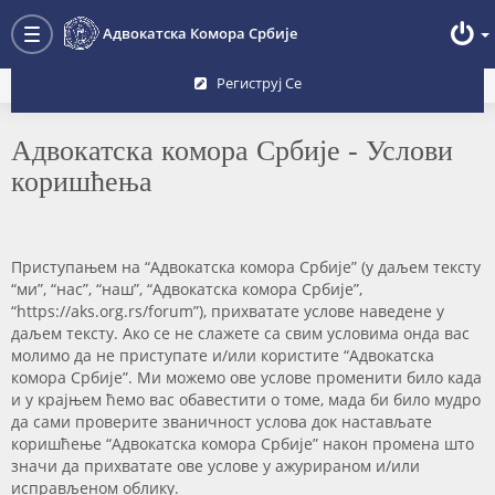
Преглед форума
Адвокатска Комора Србије
Toggle
navigation
Региструј Се
Адвокатска комора Србије - Услови
коришћења
Приступањем на “Адвокатска комора Србије” (у даљем тексту
“ми”, “нас”, “наш”, “Адвокатска комора Србије”,
“https://aks.org.rs/forum”), прихватате услове наведене у
даљем тексту. Ако се не слажете са свим условима онда вас
молимо да не приступате и/или користите “Адвокатска
комора Србије”. Ми можемо ове услове променити било када
и у крајњем ћемо вас обавестити о томе, мада би било мудро
да сами проверите званичност услова док настављате
коришћење “Адвокатска комора Србије” након промена што
значи да прихватате ове услове у ажурираном и/или
исправљеном облику.