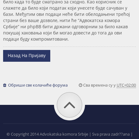
било када то буде сматрано за сходно. Као корисник се
слажете да било који податак који унесете буде сачуван у
бази. Међутим ови подаци неће бити обелодањени трећој
страни без ваше дозволе, нити ће “Адвокатска комора
Србије” ни phpBB бити држани одговорним за било какав
покушај хаковања који би могао довести до тога да ови
подаци буду компромитовани.
Назад На Пријаву
Обриши све колачиће форума
Сва времена су у
UTC+02:00
©
Copyright 2014 Advokatska komora Srbije | Sva prava zadr??ana |