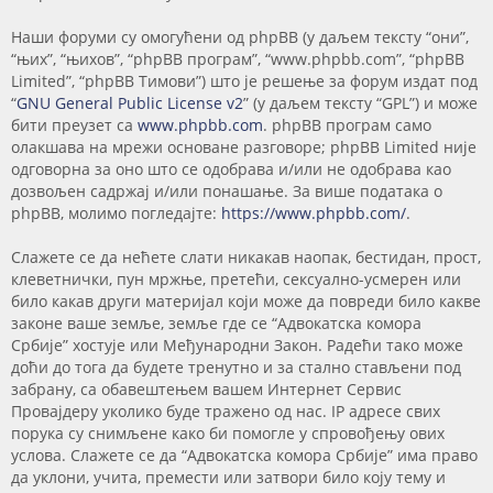
Наши форуми су омогућени од phpBB (у даљем тексту “они”,
“њих”, “њихов”, “phpBB програм”, “www.phpbb.com”, “phpBB
Limited”, “phpBB Тимови”) што је решење за форум издат под
“
GNU General Public License v2
” (у даљем тексту “GPL”) и може
бити преузет са
www.phpbb.com
. phpBB програм само
олакшава на мрежи основане разговоре; phpBB Limited није
одговорна за оно што се одобрава и/или не одобрава као
дозвољен садржај и/или понашање. За више података о
phpBB, молимо погледајте:
https://www.phpbb.com/
.
Слажете се да нећете слати никакав наопак, бестидан, прост,
клеветнички, пун мржње, претећи, сексуално-усмерен или
било какав други материјал који може да повреди било какве
законе ваше земље, земље где се “Адвокатска комора
Србије” хостује или Међународни Закон. Радећи тако може
доћи до тога да будете тренутно и за стално стављени под
забрану, са обавештењем вашем Интернет Сервис
Провајдеру уколико буде тражено од нас. IP адресе свих
порука су снимљене како би помогле у спровођењу ових
услова. Слажете се да “Адвокатска комора Србије” има право
да уклони, учита, премести или затвори било коју тему и