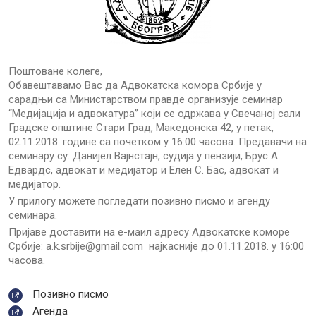
Поштоване колеге,
Обавештавамо Вас да Адвокатска комора Србије у
сарадњи са Министарством правде организује семинар
“Медијација и адвокатура” који се одржава у Свечаној сали
Градске општине Стари Град, Македонска 42, у петак,
02.11.2018. године са почетком у 16:00 часова. Предавачи на
семинару су: Данијел Вајнстајн, судија у пензији, Брус А.
Едвардс, адвокат и медијатор и Елен С. Бас, адвокат и
медијатор.
У прилогу можете погледати позивно писмо и агенду
семинара.
Пријаве доставити на е-маил адресу Адвокатске коморе
Србије: a.k.srbije@gmail.com најкасније до 01.11.2018. у 16:00
часова.
Позивно писмо
Агенда