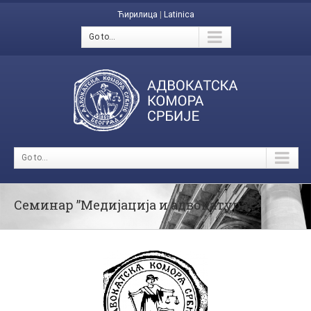
Ћирилица
|
Latinica
Go to...
Go to...
Семинар ”Медијација и адвокатура”