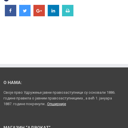
О НАМА:
Своје прво Удружење јавни правозаступници су основали 1886.
године правила о јавним правозаступницима , а већ 1. јануара
1887. године покренули…
Опширније
МАГАЗИН “АДВОКАТ”