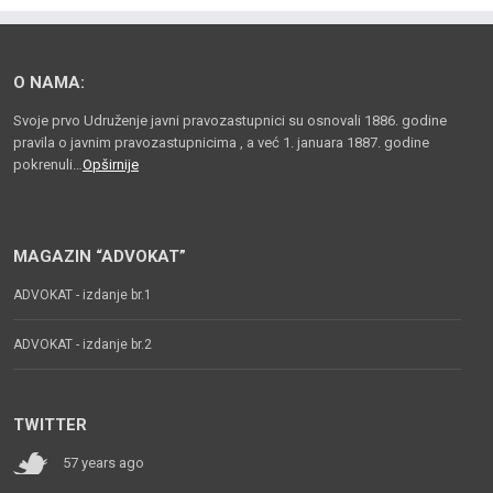
O NAMA:
Svoje prvo Udruženje javni pravozastupnici su osnovali 1886. godine
pravila o javnim pravozastupnicima , a već 1. januara 1887. godine
pokrenuli…
Opširnije
MAGAZIN “ADVOKAT”
ADVOKAT - izdanje br.1
ADVOKAT - izdanje br.2
TWITTER
57 years ago