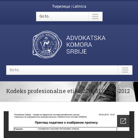
Ћирилица
|
Latinica
Go to...
Go to...
Kodeks profesionalne etike 2012 SLGL 27-2012