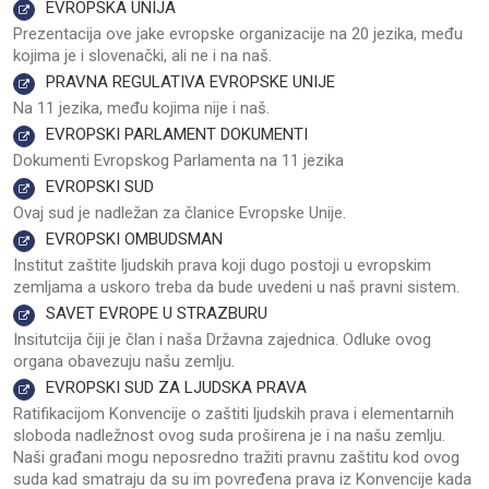
EVROPSKA UNIJA
Prezentacija ove jake evropske organizacije na 20 jezika, među
kojima je i slovenački, ali ne i na naš.
PRAVNA REGULATIVA EVROPSKE UNIJE
Na 11 jezika, među kojima nije i naš.
EVROPSKI PARLAMENT DOKUMENTI
Dokumenti Evropskog Parlamenta na 11 jezika
EVROPSKI SUD
Ovaj sud je nadležan za članice Evropske Unije.
EVROPSKI OMBUDSMAN
Institut zaštite ljudskih prava koji dugo postoji u evropskim
zemljama a uskoro treba da bude uvedeni u naš pravni sistem.
SAVET EVROPE U STRAZBURU
Insitutcija čiji je član i naša Državna zajednica. Odluke ovog
organa obavezuju našu zemlju.
EVROPSKI SUD ZA LJUDSKA PRAVA
Ratifikacijom Konvencije o zaštiti ljudskih prava i elementarnih
sloboda nadležnost ovog suda proširena je i na našu zemlju.
Naši građani mogu neposredno tražiti pravnu zaštitu kod ovog
suda kad smatraju da su im povređena prava iz Konvencije kada