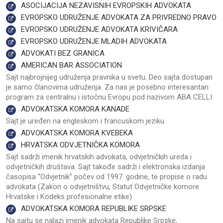
ASOCIJACIJA NEZAVISNIH EVROPSKIH ADVOKATA
EVROPSKO UDRUŽENJE ADVOKATA ZA PRIVREDNO PRAVO
EVROPSKO UDRUŽENJE ADVOKATA KRIVIČARA
EVROPSKO UDRUŽENJE MLADIH ADVOKATA
ADVOKATI BEZ GRANICA
AMERICAN BAR ASSOCIATION
Sajt najbrojnijeg udruženja pravnika u svetu. Deo sajta dostupan
je samo članovima udruženja. Za nas je posebno interesantan
program za centralnu i istočnu Evropu pod nazivom ABA CELLI.
ADVOKATSKA KOMORA KANADE
Sajt je uređen na engleskom i francuskom jeziku.
ADVOKATSKA KOMORA KVEBEKA
HRVATSKA ODVJETNIČKA KOMORA
Sajt sadrži imenik hrvatskih advokata, odvjetničkih ureda i
odvjetničkih društava. Sajt takođe sadrži i elektronska izdanja
časopisa “Odvjetnik” počev od 1997. godine, te propise o radu
advokata (Zakon o odvjetništvu, Statut Odvjetničke komore
Hrvatske i Kodeks profesionalne etike).
ADVOKATSKA KOMORA REPUBLIKE SRPSKE
Na sajtu se nalazi imenik advokata Republike Srpske,