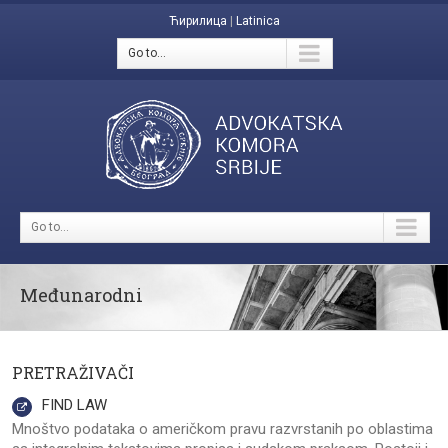
Ћирилица
|
Latinica
Go to...
Go to...
Međunarodni
PRETRAŽIVAČI
FIND LAW
Mnoštvo podataka o američkom pravu razvrstanih po oblastima