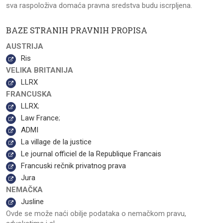
sva raspoloživa domaća pravna sredstva budu iscrpljena.
BAZE STRANIH PRAVNIH PROPISA
AUSTRIJA
Ris
VELIKA BRITANIJA
LLRX
FRANCUSKA
LLRX
;
Law France
;
ADMI
La village de la justice
Le journal officiel de la Republique Francais
Francuski rečnik privatnog prava
Jura
NEMAČKA
Jusline
Ovde se može naći obilje podataka o nemačkom pravu,