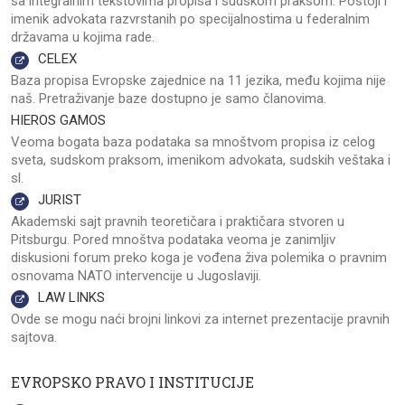
sa integralnim tekstovima propisa i sudskom praksom. Postoji i
imenik advokata razvrstanih po specijalnostima u federalnim
državama u kojima rade.
CELEX
Baza propisa Evropske zajednice na 11 jezika, među kojima nije
naš. Pretraživanje baze dostupno je samo članovima.
HIEROS GAMOS
Veoma bogata baza podataka sa mnoštvom propisa iz celog
sveta, sudskom praksom, imenikom advokata, sudskih veštaka i
sl.
JURIST
Akademski sajt pravnih teoretičara i praktičara stvoren u
Pitsburgu. Pored mnoštva podataka veoma je zanimljiv
diskusioni forum preko koga je vođena živa polemika o pravnim
osnovama NATO intervencije u Jugoslaviji.
LAW LINKS
Ovde se mogu naći brojni linkovi za internet prezentacije pravnih
sajtova.
EVROPSKO PRAVO I INSTITUCIJE