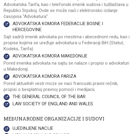
Advokatska Tarifa, kao i telefonski imenik sudova i tužilaštava u
Republici Srpskoj. Ovde se može naći i elektronsko izdanje
časopisa “Advokatura”.
ADVOKATSKA KOMORA FEDERACIJE BOSNE I
HERCEGOVINE
Sajt sadrži imenik advokata po mestima i abecednom redu, kao i
propise kojima se uređuje advokatura u Federaciji BiH (Statut,
Kodeks, Tarifa).
ADVOKATSKA KOMORA MAKEDONIJE
Pored imenika advokata na sajtu se nalaze i propisi o advokaturi
u Makedoniji.
ADVOKATSKA KOMORA PARIZA
Pored aktuelnih vesti moze se naci francuski pravni rečnik,
propisi o besplatnoj pravnoj pomoći i medijacii,
THE GENERAL COUNCIL OF THE BAR
LAW SOCIETY OF ENGLAND AND WALES
MEĐUNARODNE ORGANIZACIJE I SUDOVI
UJEDINJENE NACIJE