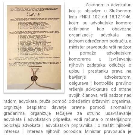
Zakonom o advokaturi
koji je objavljen u Službenom
listu FNRJ 102 od 18.12.1946.
kojim su advokatske komore
definisane kao obavezne
organizacije advokata na
jednom određenom području, a
ministar pravosuđa vrši nadzor
i pomaže advokatskim
komorama u izvršavanju
njihovih zadataka: odlučuje o
upisu i prestanku prava na
bavljenje advokaturom,
osigurava i kontroliše pravilno
vršenje advokature od strane
svojih članova, vrši nadzor nad
radom advokata, pruža pomoć određenim državnim organima,
orgnizuje besplatno davanje pravne pomoći siromašim
građanima, organizuje tečajeve za strulno usavršavanje
advokata i advokatskih pripavika, vodi računa o materijalnom
položaju advokata i advokatskih pripravnika i o zaštiti njihovih
interesa i interesa njihovih porodica. Ministar pravosuđa je