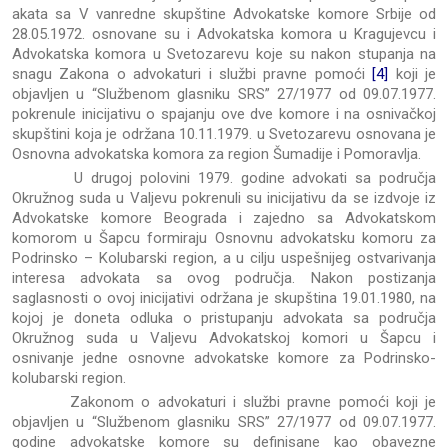
akata sa V vanredne skupštine Advokatske komore Srbije od
28.05.1972. osnovane su i Advokatska komora u Kragujevcu i
Advokatska komora u Svetozarevu koje su nakon stupanja na
snagu Zakona o advokaturi i službi pravne pomoći
[4]
koji je
objavljen u “Službenom glasniku SRS” 27/1977 od 09.07.1977.
pokrenule inicijativu o spajanju ove dve komore i na osnivačkoj
skupštini koja je održana 10.11.1979. u Svetozarevu osnovana je
Osnovna advokatska komora za region Šumadije i Pomoravlja.
U drugoj polovini 1979. godine advokati sa područja
Okružnog suda u Valjevu pokrenuli su inicijativu da se izdvoje iz
Advokatske komore Beograda i zajedno sa Advokatskom
komorom u Šapcu formiraju Osnovnu advokatsku komoru za
Podrinsko – Kolubarski region, a u cilju uspešnijeg ostvarivanja
interesa advokata sa ovog područja. Nakon postizanja
saglasnosti o ovoj inicijativi održana je skupština 19.01.1980, na
kojoj je doneta odluka o pristupanju advokata sa područja
Okružnog suda u Valjevu Advokatskoj komori u Šapcu i
osnivanje jedne osnovne advokatske komore za Podrinsko-
kolubarski region.
Zakonom o advokaturi i službi pravne pomoći koji je
objavljen u “Službenom glasniku SRS” 27/1977 od 09.07.1977.
godine advokatske komore su definisane kao obavezne