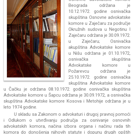
Beograda održana je
10.12.1972. godine osnivačka
skupština Osnovne advokatske
komore u Zaječaru za područje
Okružnih sudova u Negotinu I
Zaječaru održana je 30.09.1972.
u Zaječaru; Osnivačka
akupština Advokatske komore
u Nišu održana je 01.10.1972,
osnivačka skupština
Advokatske komore u
Požarevcu održana je
25.10.1972. godine osnivačka
skupština Advokatske komore
u Čačku je održana 08.10.1972. godine osnivačka skupština
Advokatske komore u Šapcu održana je 30.09.1972, a osnivačka
skupština Advokatske komore Kosova i Metohije održana je u
leto 1974 godine.
U skladu sa Zakonom o advokaturi i drugoj pravnoj pomoći
i Odlukom o utvrđivanju područja za osnivanje osnovnih
advokatskih komora, načina izbora organa i načinu rada tih
komora do donošenja njihovih statute i dopunu drugih opštih