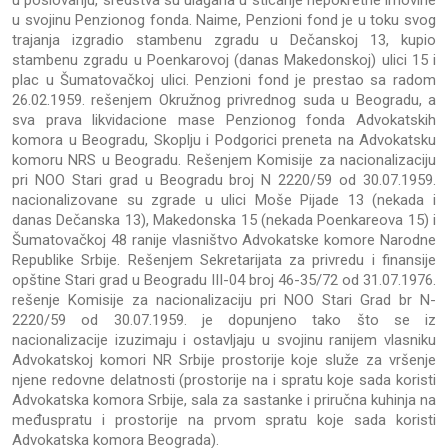
u svojinu Penzionog fonda. Naime, Penzioni fond je u toku svog
trajanja izgradio stambenu zgradu u Dečanskoj 13, kupio
stambenu zgradu u Poenkarovoj (danas Makedonskoj) ulici 15 i
plac u Šumatovačkoj ulici. Penzioni fond je prestao sa radom
26.02.1959. rešenjem Okružnog privrednog suda u Beogradu, a
sva prava likvidacione mase Penzionog fonda Advokatskih
komora u Beogradu, Skoplju i Podgorici preneta na Advokatsku
komoru NRS u Beogradu. Rešenjem Komisije za nacionalizaciju
pri NOO Stari grad u Beogradu broj N 2220/59 od 30.07.1959.
nacionalizovane su zgrade u ulici Moše Pijade 13 (nekada i
danas Dečanska 13), Makedonska 15 (nekada Poenkareova 15) i
Šumatovačkoj 48 ranije vlasništvo Advokatske komore Narodne
Republike Srbije. Rešenjem Sekretarijata za privredu i finansije
opštine Stari grad u Beogradu III-04 broj 46-35/72 od 31.07.1976.
rešenje Komisije za nacionalizaciju pri NOO Stari Grad br N-
2220/59 od 30.07.1959. je dopunjeno tako što se iz
nacionalizacije izuzimaju i ostavljaju u svojinu ranijem vlasniku
Advokatskoj komori NR Srbije prostorije koje služe za vršenje
njene redovne delatnosti (prostorije na i spratu koje sada koristi
Advokatska komora Srbije, sala za sastanke i priručna kuhinja na
međuspratu i prostorije na prvom spratu koje sada koristi
Advokatska komora Beograda).