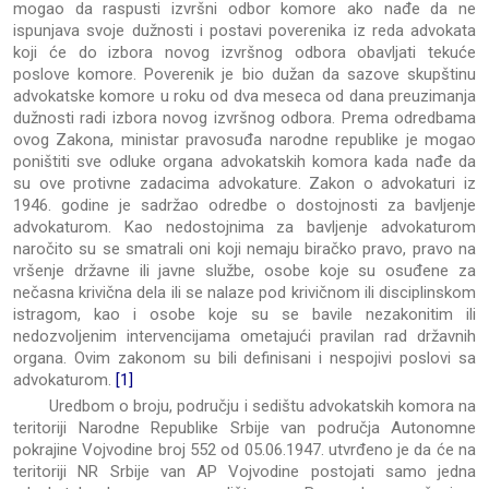
mogao da raspusti izvršni odbor komore ako nađe da ne
ispunjava svoje dužnosti i postavi poverenika iz reda advokata
koji će do izbora novog izvršnog odbora obavljati tekuće
poslove komore. Poverenik je bio dužan da sazove skupštinu
advokatske komore u roku od dva meseca od dana preuzimanja
dužnosti radi izbora novog izvršnog odbora. Prema odredbama
ovog Zakona, ministar pravosuđa narodne republike je mogao
poništiti sve odluke organa advokatskih komora kada nađe da
su ove protivne zadacima advokature. Zakon o advokaturi iz
1946. godine je sadržao odredbe o dostojnosti za bavljenje
advokaturom. Kao nedostojnima za bavljenje advokaturom
naročito su se smatrali oni koji nemaju biračko pravo, pravo na
vršenje državne ili javne službe, osobe koje su osuđene za
nečasna krivična dela ili se nalaze pod krivičnom ili disciplinskom
istragom, kao i osobe koje su se bavile nezakonitim ili
nedozvoljenim intervencijama ometajući pravilan rad državnih
organa. Ovim zakonom su bili definisani i nespojivi poslovi sa
advokaturom.
[1]
Uredbom o broju, području i sedištu advokatskih komora na
teritoriji Narodne Republike Srbije van područja Autonomne
pokrajine Vojvodine broj 552 od 05.06.1947. utvrđeno je da će na
teritoriji NR Srbije van AP Vojvodine postojati samo jedna