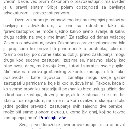
vređa”. Dakle, već prvim Zakonom o pravozastupnicima uveden
je u pravni sistem Srbije pojam dostojnosti za bavljenje
advokaturom – pravozastupstvom.
Ovim zakonom je ustanovljeno koji su nespojivi poslovi sa
bavljenjem advokaturom, a oni su određeni tako da
“pravozastupnik ne može ujedno kakvo javno zvanje, ili kakvu
drugu radnju na svoje ime imati.” Za razliku od danas važećeg
Zakona o advokaturi, prvim Zakonom o pravozastupnicima bilo
je propisano ko može biti punomoćnik u postupku, tako da:
“Samo oni koji po ovome zakonu dobiju pravo zastupanja, mogu
druge kod sudova zastupati. Izuzima se, naravno, slučaj kad
otac svoju decu, muž svoju ženu, tutori I staratelji svoje pupile i
štićenike na osnovu građanskog zakonika zastupaju. Isto tako,
poslovođe i kalfe trgovaca i zanatlija mogu svoje gazde
zastupati u parnicama, koje bi kod sudova imali. Takođe, kada bi
ko svome srodniku, prijatelju ili poznaniku hteo uslugu učiniti dag
a kod suda zastupa, dozvoljeno je, ali to zastupanje ne sme biti
stalno i sa nagradom, ne sme ni u kom ovakvom slučaju u toku
jedne godine prevazići zastupanje svih zajedno dve parnice i
može biti samo u onom okrugu, u kome živi onaj, koji se takvog
zastupanja prima”.
Pročitajte više.
Svoje prvo Udruženje javni pravozastupnici su osnovali