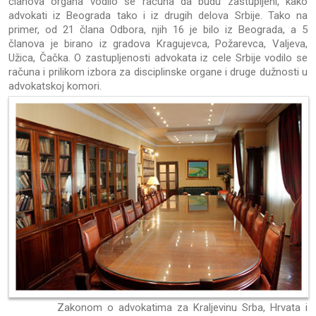
članova organa vodilo se računa da budu zastupljeni, kako
advokati iz Beograda tako i iz drugih delova Srbije. Tako na
primer, od 21 člana Odbora, njih 16 je bilo iz Beograda, a 5
članova je birano iz gradova Kragujevca, Požarevca, Valjeva,
Užica, Čačka. O zastupljenosti advokata iz cele Srbije vodilo se
računa i prilikom izbora za disciplinske organe i druge dužnosti u
advokatskoj komori.
Zakonom o advokatima za Kraljevinu Srba, Hrvata i