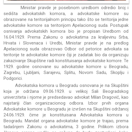
Ministar pravde je posebnom uredbom odredio broj i
sedišta advokatskih komora, a advokatske komore su
obrazovane na teritorijalnom principu tako što se teritorija jedne
advokatske komore sa teritorijom Apelacionog suda. Postupak
osnivanja advokatskih komora bio je propisan Uredbom od
16.04.1929. Prema Zakonu o advokatima za kraljevinu Srba,
Hrvata i Slovenaca i Uredbi, Ministar pravde je na predlog
Apelacionog suda obrazovao Odbor od petorice advokata sa
teritorije te advokatske komore čiji je zadatak bio da organizuju
zakazivanje Skupštine radi konstituisanja advokatske komore. Te
1929. godine osnovane su advokatske komore u Beogradu,
Zagrebu, Ljubljani, Sarajevu, Splitu, Novom Sadu, Skoplju i
Podgorici.
Advokatska komora u Beogradu osnovana je na Skupštini
koja je održana 09.06.1929. u velikoj Sali Beogradskog
univerziteta i njome je predsedavao advokat Milan Dragović, kao
najstariji član organizacionog odbora. Izbor prvih organa
Advokatske komore u Beogradu je izvršen na Skupštini održanoj
24.06.1929. čime je konstituisana Advokatska komora u
Beogradu. Mandat organa advokatske komore je trajao, prema
tadašnjem Zakonu o advokatima, 3 godine. Prilikom izbora