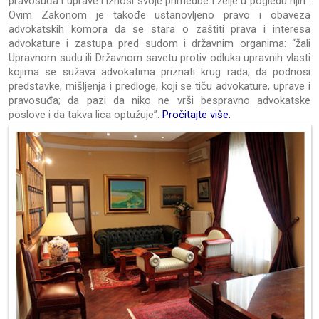
pravosuđa i uprave i iznosi svoje primedbe i želje u pogledu njih”.
Ovim Zakonom je takođe ustanovljeno pravo i obaveza
advokatskih komora da se stara o zaštiti prava i interesa
advokature i zastupa pred sudom i državnim organima: “žali
Upravnom sudu ili Državnom savetu protiv odluka upravnih vlasti
kojima se sužava advokatima priznati krug rada; da podnosi
predstavke, mišljenja i predloge, koji se tiču advokature, uprave i
pravosuđa; da pazi da niko ne vrši bespravno advokatske
poslove i da takva lica optužuje”.
Pročitajte više.