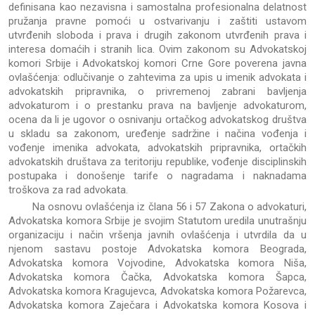
definisana kao nezavisna i samostalna profesionalna delatnost
pružanja pravne pomoći u ostvarivanju i zaštiti ustavom
utvrđenih sloboda i prava i drugih zakonom utvrđenih prava i
interesa domaćih i stranih lica. Ovim zakonom su Advokatskoj
komori Srbije i Advokatskoj komori Crne Gore poverena javna
ovlašćenja: odlučivanje o zahtevima za upis u imenik advokata i
advokatskih pripravnika, o privremenoj zabrani bavljenja
advokaturom i o prestanku prava na bavljenje advokaturom,
ocena da li je ugovor o osnivanju ortačkog advokatskog društva
u skladu sa zakonom, uređenje sadržine i načina vođenja i
vođenje imenika advokata, advokatskih pripravnika, ortačkih
advokatskih društava za teritoriju republike, vođenje disciplinskih
postupaka i donošenje tarife o nagradama i naknadama
troškova za rad advokata.
Na osnovu ovlašćenja iz člana 56 i 57 Zakona o advokaturi,
Advokatska komora Srbije je svojim Statutom uredila unutrašnju
organizaciju i način vršenja javnih ovlašćenja i utvrdila da u
njenom sastavu postoje Advokatska komora Beograda,
Advokatska komora Vojvodine, Advokatska komora Niša,
Advokatska komora Čačka, Advokatska komora Šapca,
Advokatska komora Kragujevca, Advokatska komora Požarevca,
Advokatska komora Zaječara i Advokatska komora Kosova i