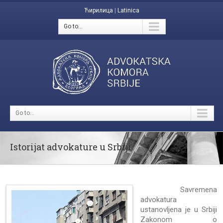
Ћирилица
|
Latinica
Go to...
Go to...
Istorijat advokature u Srbiji
Savremena
advokatura
ustanovljena je u Srbiji
Zakonom o