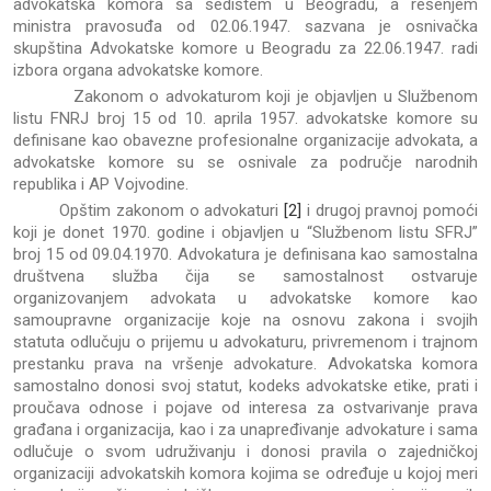
advokatska komora sa sedištem u Beogradu, a rešenjem
ministra pravosuđa od 02.06.1947. sazvana je osnivačka
skupština Advokatske komore u Beogradu za 22.06.1947. radi
izbora organa advokatske komore.
Zakonom o advokaturom koji je objavljen u Službenom
listu FNRJ broj 15 od 10. aprila 1957. advokatske komore su
definisane kao obavezne profesionalne organizacije advokata, a
advokatske komore su se osnivale za područje narodnih
republika i AP Vojvodine.
Opštim zakonom o advokaturi
[2]
i drugoj pravnoj pomoći
koji je donet 1970. godine i objavljen u “Službenom listu SFRJ”
broj 15 od 09.04.1970. Advokatura je definisana kao samostalna
društvena služba čija se samostalnost ostvaruje
organizovanjem advokata u advokatske komore kao
samoupravne organizacije koje na osnovu zakona i svojih
statuta odlučuju o prijemu u advokaturu, privremenom i trajnom
prestanku prava na vršenje advokature. Advokatska komora
samostalno donosi svoj statut, kodeks advokatske etike, prati i
proučava odnose i pojave od interesa za ostvarivanje prava
građana i organizacija, kao i za unapređivanje advokature i sama
odlučuje o svom udruživanju i donosi pravila o zajedničkoj
оrganizaciji advokatskih komora kojima se određuje u kojoj meri