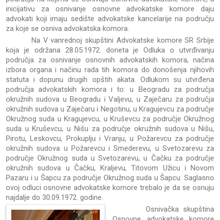
inicijativu za osnivanje osnovne advokatske komore daju
advokati koji imaju sedište advokatske kancelarije na području
za koje se osniva advokatska komora.
Na V vanrednoj skupštini Advokatske komore SR Srbije
koja je održana 28.05.1972. doneta je Odluka o utvrđivanju
područja za osnivanje osnovnih advokatskih komora, načina
izbora organa i načinu rada tih komora do donošenja njihovih
statuta i dopunu drugih opštih akata. Odlukom su utvrđena
područja advokatskih komora i to: u Beogradu za područja
okružnih sudova u Beogradu i Valjevu, u Zaječaru za područja
okružnih sudova u Zaječaru i Negotinu, u Kragujevcu za područje
Okružnog suda u Kragujevcu, u Kruševcu za područje Okružnog
suda u Kruševcu, u Nišu za područje okružnih sudova u Nišu,
Pirotu, Leskovcu, Prokuplju i Vranju, u Požarevcu za područje
okružnih sudova u Požarevcu i Smederevu, u Svetozarevu za
područje Okružnog suda u Svetozarevu, u Čačku za područje
okružnih sudova u Čačku, Kraljevu, Titovom Užicu i Novom
Pazaru i u Šapcu za područje Okružnog suda u Šapcu. Saglasno
ovoj odluci osnovne advokatske komore trebalo je da se osnuju
najdalje do 30.09.1972. godine.
Osnivačka skupština
Osnovne advokatske komore