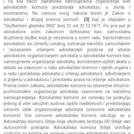
i na koji način zajednička samoupravna organizacija svih
advokatskih komora predstavlja advokaturu u zemlji i
inostranstvu. Na osnovu ovog zakona donet je Zakon o
advokaturi i drugoj pravnoj pomoći
[3]
koji je objavljen u
“Službenom glasniku SRS” broj 51 od 31.12.1971. Po prvi put je
advokatura ovim zakonom definisana kao samostalna
društvena službe koja je nezavisna u svom radu. Samostalnost
advokature se, između ostalog, ostvaruje naročito samostalnim
i nezavisnim vršenjem advokatskih poslova od strane
advokature, organizovanjem advokata u advokatske komore kao
samoupravne organizacije advokata, donošenjem opštih akata u
skladu sa zakonom o radu advokatske komore i njenih organa i
o radu i ponašanju advokata u vršenju advokature, odlučivanjem
o prijemu u advokaturu i prestanku prava na vršenje advokature.
Prema ovom zakonu, advokatske komore su obavezne stručno-
profesionalne organizacije advokata, zasnovane na načelima
samoupravljanja. Advokatske komore se osnivaju na području
jednog ili više okružnih sudova opšte nadležnosti i predstavljaju
osnovni oblik organizovanja advokata (osnovne advokatske
komore). Sve osnovne advokatske komore udružuju se u
Advokatsku komoru Srbije koja obuhvata teritoriju SR Srbije van
autonomnih pokrajina. Advokatska komora Srbije utvrđuje
područja na kojima se osnivaju osnovne advokatske komore, a