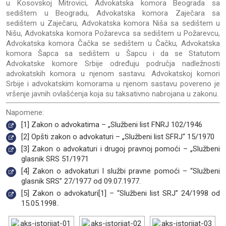
u Kosovskoj Mitrovici, Advokatska komora Beograda sa
sedištem u Beogradu, Advokatska komora Zaječara sa
sedištem u Zaječaru, Advokatska komora Niša sa sedištem u
Nišu, Advokatska komora Požarevca sa sedištem u Požarevcu,
Advokatska komora Čačka se sedištem u Čačku, Advokatska
komora Šapca sa sedištem u Šapcu i da se Statutom
Advokatske komore Srbije određuju područja nadležnosti
advokatskih komora u njenom sastavu. Advokatskoj komori
Srbije i advokatskim komorama u njenom sastavu povereno je
vršenje javnih ovlašćenja koja su taksativno nabrojana u zakonu.
Napomene:
[1]
Zakon o advokatima – „Službeni list FNRJ 102/1946
[2]
Opšti zakon o advokaturi – „Službeni list SFRJ“ 15/1970
[3]
Zakon o advokaturi i drugoj pravnoj pomoći – „Službeni
glasnik SRS 51/1971
[4]
Zakon o advokaturi I službi pravne pomoći – “Službeni
glasnik SRS” 27/1977 od 09.07.1977.
[5]
Zakon o advokaturi[1] – “Službeni list SRJ” 24/1998 od
15.05.1998.
.