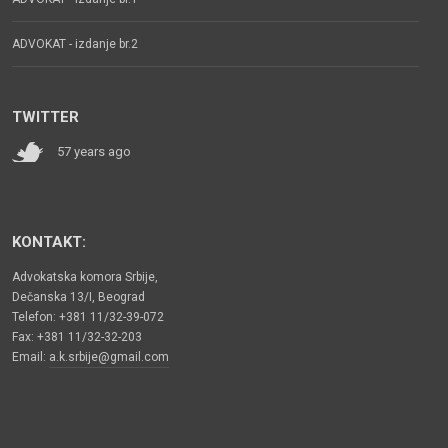
ADVOKAT - izdanje br.2
TWITTER
57 years ago
KONTAKT:
Advokatska komora Srbije,
Dečanska 13/I, Beograd
Telefon: +381 11/32-39-072
Fax: +381 11/32-32-203
Email:
a.k.srbije@gmail.com