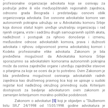
profesionalne organizacije advokata koje se osnivaju za
područje jedne ili više međuopštinskih regionalnih zajednica,
odnosno grada Beograda i predstavljaju osnovni oblik
organizovanja advokata. Sve osnovne advokatske komore van
autonomnih pokrajina udružuju se u Advokatsku komoru Srbije
koja donosi statut kojim uređuje unutrašnju organizaciju i rad
njenih organa, vrste i sadržinu drugih samoupravnih opštih akata,
nadležnost i postupak za njihovo donošenje i izmenu,
međusobne odnose advokatskih komora, prava i dužnosti
advokata i njihovu odgovornost prema advokatskoj komori i
Kodeks profesionalne etike advokata. Zakonom je bila
predviđena mogućnost da Advokatska komora Srbije
sporazumno sa advokatskim komorama autonomnih pokrajina
može da osniva zajedničke organe i utvrđuju zajedničke stavove
o pitanjima za koje se oceni da je to potrebno. Ovim Zakonom je
bila predviđena mogućnost osnivanja advokatskih radnih
zajednica kao društvenog pravnog lica koji se upisuje u sudski
registar kod nadležnog okružnog privrednog suda. Kriterijum
dostojnosti za bavljenje advokaturom ovim zakonom je
zamenjen kriterijumom moralno-političke podobnosti.
Zakonom o advokaturi
[5]
koji je objavljen u “Službenom
listu SRJ” 24/1998 od 15.05.1998. godine advokatura je