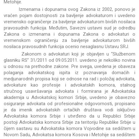
Metohije.
Izmenama i dopunama ovog Zakona iz 2002, ponovo je
vraćen pojam dostojnosti za bavljenje advokaturom i uvedeno
vremensko ograničenje za bavljenje advokaturom bivših nosilaca
pravosudnih funkcija. Međutim, Savezni ustavni sud je odredbu
Zakona o izmenama i dopunama Zakona o advokaturi o
vremenskom ograničenju za bavljenje advokaturom bivših
nosilaca pravosudnih funkcija ocenio nesaglasnu Ustavu SRJ.
Zakonom o advokaturi koji je objavljen u “Službenom
glasniku RS” 31/2011 od 09.05.2011. uvedeno je nekoliko novina
u odnosu na prethodne zakone. Pre svega, uvedena je obaveza
polaganja advokatskog ispita iz poznavanja domaćih i
medjunarodnih propisa koji se odnose na rad i položaj advokata,
advokature kao profesije i advokatskih komora, stalnog
stručnog usavršavanja advokata i formirana je Advokatska
akademija u Advokatskoj komori Srbije, uvedeno je obavezno
osiguranje advokata od profesionalne odgovornosti, propisano
je da imenik advokatskih ortačkih društava vodi isključivo
Advokatska komora Srbije i utvrđeno da u Republici Srbije
postoji Advokatska komora Srbije za teritoriju Republike Srbije u
čijem sastavu su Advokatska komora Vojvodine sa sedištem u
Novom Sadu, Advokatsa komora Kosova i Metohije sa sedištem