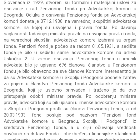
Slovenaca iz 1929, stvoreni su formalni i materijalni uslovi za
osnivanje i rad Penzionog fonda pri Advokatskoj komori u
Beogradu. Odluka o osnivanju Penzionog fonda pri Advokatskoj
komori doneta je 07.12.1930. na vanrednoj skupštini advokatske
komore, na kojoj su usvojena i pravila fonda. Po davanju
saglasnosti tadašnjeg ministra pravde na usvojena pravila fonda,
na vanrednoj skupštini advokatske komore izabrani su organi
fonda. Penzioni fond je počeo sa radom 01.05.1931, a sedište
fonda je bilo u sedištu same advokatske komore na adresi
Uskočka 2. U vreme osnivanja Penzionog fonda u imenik
advokata bilo je upisano 676 članova. članstvo u Penzionom
fondu je bilo obavezno za sve članove Komore. Interesantno je
da su Advokatske komore u Skoplju i Podgorici podnele zahtev
za prijem u članstvo Penzionog fonda Advokatske komore u
Beogradu, koji je uslovno prihvaćen i traženo je da ovo
pristupanje odobri ministar pravde. Po odobrenju ministra
pravde, advokati koji su bili upisani u imenke advokatskih komora
u Skoplju i Podgorici postli su članovi Penzionog fonda, a od
20.03.1933. fond posluje pod nazivom “Penzioni fond
Advokatske komore u Beogradu, Skoplju i Podgorici”. Iz
sredstava Penzionog fonda, a u cilju očuvanja vrednosti
novčanih sredstava Fonda i obezbeđenja finansijske stabilnosti
u poslovanju, sredstva su ulagana u sticanje nepokretne imovine