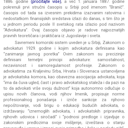
1886. godine
(pročitajte više)
, a već 1. januara 1887. godine
pokrenuli prvi stručni časopis u Srbiji pod imenom “Branič”.
časopis od tada sa izvesnim prekidima izazvanim ratovima i
nedostatkom finansijskih sredstava izlazi do danas, s tim što je
u jednom periodu posle II svetskog rata izlazio pod nazivom
“Advokatura”. Ovaj časopis objavio je radove najpoznatijih
pravnih teoretičara i praktičara iz Jugoslavije i sveta.
Savremeni komorski sistem uveden je u Srbiji, Zakonom o
advokaturi 1929. godine i kojim advokatura definisana kao
“zanimanje javnog poretka” Ovim zakonom su precizinije
definisani temeljni principi advokature: samostalnost,
nezavisnost i samoregularnost profesije. Zakonom o
advokatima za Kraljevinu Srba, Hrvata i Slovenaca ustanovljena
je advokatska komora, kao obavezna asocijacija advokata, koja
“ima da čuva ugled, čast i pravo advokatskog staleža i da pazi na
to da advokati vrše svoju dužnost” koja autonomno odlučuje o
upisu novih članova, vodi njihov Imenik, propisuje norme
profesionalnog ponašanja i izriče sankcije za njihovo
nepoštovanje, vodi brigu o edukaciji budućih advokata, o
izdržavanju “iznemoglih advokata, i advokatskih pripravnika,
njihovih udovica i siročadi” i “podnosi predloge i izjavljuje o
zakonskim predlozima svoje mišljenje, izveštava o stanju