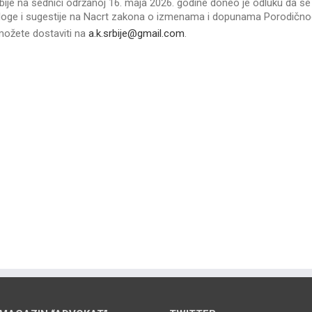
ije na sednici održanoj 16. maja 2026. godine doneo je odluku da s
dloge i sugestije na Nacrt zakona o izmenama i dopunama Porodično
 možete dostaviti na
a.k.srbije@gmail.com
.