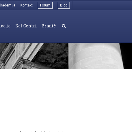
kademija
Kontakt
Forum
Blog
acije
Kol Centri
Branič