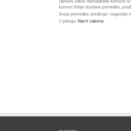
Upravni odbor Advokatske komore Srb
komori Srbije dostave primedbe, pre
Svoje primedbe, predloge i sugestije
U prilogu:
Nacrt zakona