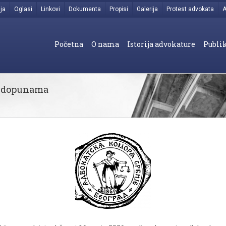
ja
Oglasi
Linkovi
Dokumenta
Propisi
Galerija
Protest advokata
A
Početna
O nama
Istorija advokature
Publik
i dopunama