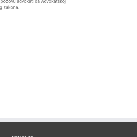
e pozovu advokati da Advokatskoj
g zakona.