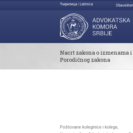
Ћирилица
|
Latinica
Obavešten
Nacrt zakona o izmenama 
Porodičnog zakona
Poštovane koleginice i kolege,