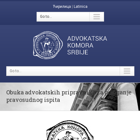
Ћирилица
|
Latinica
Go to...
Go to...
Obuka advokatskih pripravnika za polaganje
pravosudnog ispita