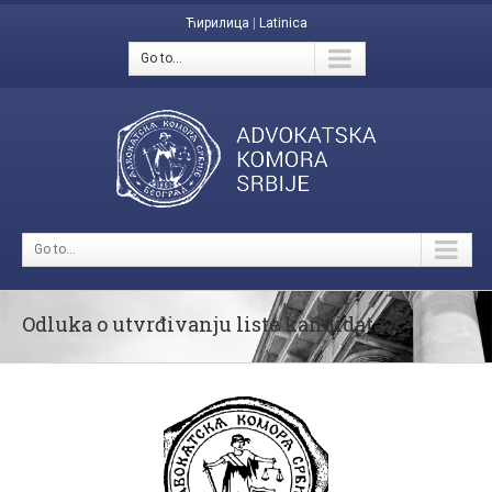
Ћирилица
|
Latinica
Go to...
Go to...
Odluka o utvrđivanju liste kandidata