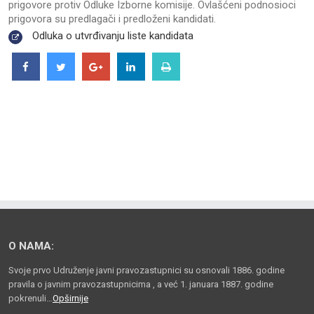
prigovore protiv Odluke Izborne komisije. Ovlašćeni podnosioci
prigovora su predlagači i predloženi kandidati.
Odluka o utvrđivanju liste kandidata
O NAMA:
Svoje prvo Udruženje javni pravozastupnici su osnovali 1886. godine
pravila o javnim pravozastupnicima , a već 1. januara 1887. godine
pokrenuli…
Opširnije