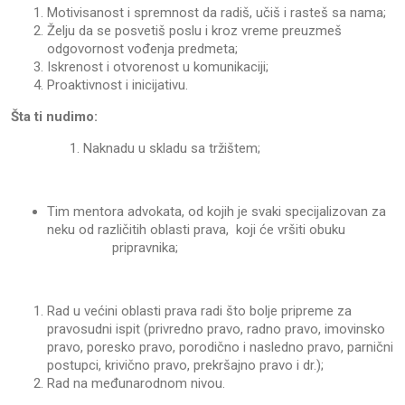
Motivisanost i spremnost da radiš, učiš i rasteš sa nama;
Želju da se posvetiš poslu i kroz vreme preuzmeš
odgovornost vođenja predmeta;
Iskrenost i otvorenost u komunikaciji;
Proaktivnost i inicijativu.
Šta ti nudimo:
Naknadu u skladu sa tržištem;
Tim mentora advokata, od kojih je svaki specijalizovan za
neku od različitih oblasti prava, koji će vršiti obuku
pripravnika;
Rad u većini oblasti prava radi što bolje pripreme za
pravosudni ispit (privredno pravo, radno pravo, imovinsko
pravo, poresko pravo, porodično i nasledno pravo, parnični
postupci, krivično pravo, prekršajno pravo i dr.);
Rad na međunarodnom nivou.