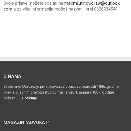
Svoje prijave možete poslati na
mail:milutinovic.law@outlook.
com
a za više informacija možeš nazvati i broj 0628334549.
O NAMA:
Svoje prvo Udruženje javni pravozastupnici su osnovali 1886. godine
pravila o javnim pravozastupnicima , a već 1. januara 1887. godine
pokrenuli…
Opširnije
MAGAZIN “ADVOKAT”