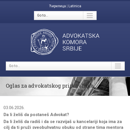
Ћирилица
|
Latinica
Go to...
Go to...
Oglas za advokatskog pripravnika
03.06.2026.
Da li želiš da postaneš Advokat?
Da li želiš da radiš i da se razvijaš u kancelariji koja ima za
cilj da ti pruži sveobuhvatnu obuku od strane tima mentora