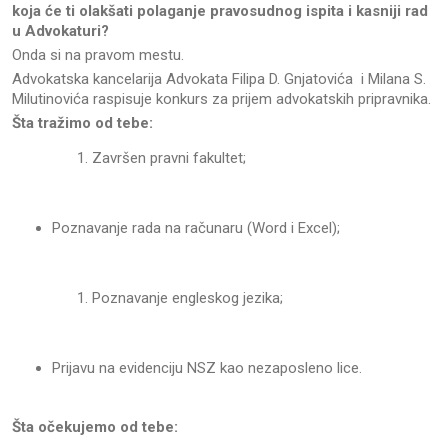
koja će ti olakšati polaganje pravosudnog ispita i kasniji rad
u Advokaturi?
Onda si na pravom mestu.
Advokatska kancelarija Advokata Filipa D. Gnjatovića i Milana S.
Milutinovića raspisuje konkurs za prijem advokatskih pripravnika.
Šta tražimo od tebe:
Završen pravni fakultet;
Poznavanje rada na računaru (Word i Excel);
Poznavanje engleskog jezika;
Prijavu na evidenciju NSZ kao nezaposleno lice.
Šta očekujemo od tebe: