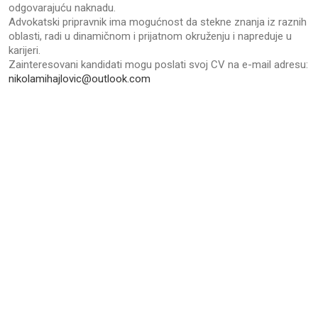
odgovarajuću naknadu.
Advokatski pripravnik ima mogućnost da stekne znanja iz raznih
oblasti, radi u dinamičnom i prijatnom okruženju i napreduje u
karijeri.
Zainteresovani kandidati mogu poslati svoj CV na e-mail adresu:
nikolamihajlovic@outlook.com