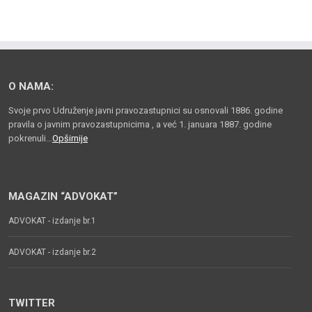
O NAMA:
Svoje prvo Udruženje javni pravozastupnici su osnovali 1886. godine
pravila o javnim pravozastupnicima , a već 1. januara 1887. godine
pokrenuli…
Opširnije
MAGAZIN “ADVOKAT”
ADVOKAT - izdanje br.1
ADVOKAT - izdanje br.2
TWITTER