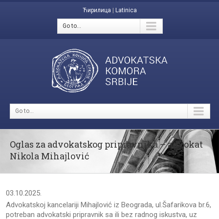
Ћирилица
|
Latinica
Go to...
Go to...
Oglas za advokatskog pripravnika – advokat
Nikola Mihajlović
03.10.2025.
Advokatskoj kancelariji Mihajlović iz Beograda, ul.Šafarikova br.6,
potreban advokatski pripravnik sa ili bez radnog iskustva, uz