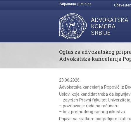
Ћирилица
|
Latinica
Obavešten
Oglas za advokatskog pripr
Advokatska kancelarija Po
23.06.2026.
Advokatska kancelarija Popović iz Beo
Uslovi koje kandidat treba da ispunjav
– završen Pravni fakultet Univerzitet
– poznavanje rada na računaru
– bez prethodnog radnog iskustva
Prijave sa kratkom biografijom slati 