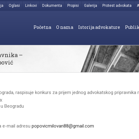
ja
Oglasi
Linkovi
Dokumenta
Propisi
Galerija
Protest advokata
A
Početna
O nama
Istorija advokature
Publik
avnika –
pović
grada, raspisuje konkurs za prijem jednog advokatskog pripravnika ra
a:
a u Beogradu
na e-mail adresu
popovicmilovan88@gmail.
com