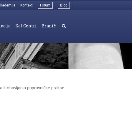
kademija
Kontakt
Forum
Blog
acije
Kol Centri
Branič
di obavljanja pripravničke prakse.