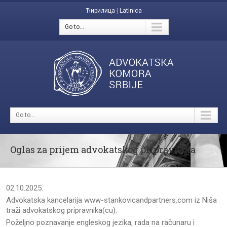
Ћирилица
|
Latinica
Go to...
Go to...
Oglas za prijem advokatskog pripravnika
02.10.2025.
Advokatska kancelarija www-stankovicandpartners.com iz Niša
traži advokatskog pripravnika(cu).
Poželjno poznavanje engleskog jezika, rada na računaru i