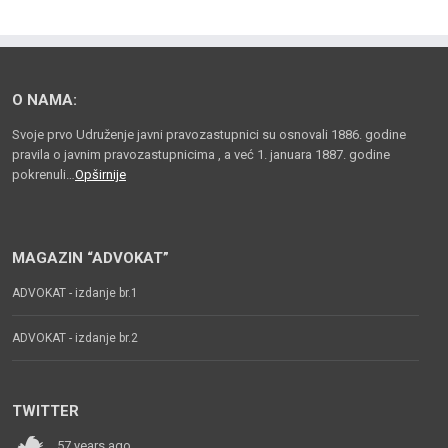
O NAMA:
Svoje prvo Udruženje javni pravozastupnici su osnovali 1886. godine
pravila o javnim pravozastupnicima , a već 1. januara 1887. godine
pokrenuli…
Opširnije
MAGAZIN “ADVOKAT”
ADVOKAT - izdanje br.1
ADVOKAT - izdanje br.2
TWITTER
57 years ago