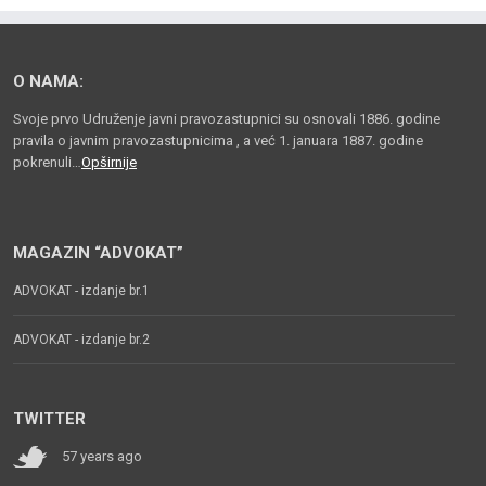
O NAMA:
Svoje prvo Udruženje javni pravozastupnici su osnovali 1886. godine
pravila o javnim pravozastupnicima , a već 1. januara 1887. godine
pokrenuli…
Opširnije
MAGAZIN “ADVOKAT”
ADVOKAT - izdanje br.1
ADVOKAT - izdanje br.2
TWITTER
57 years ago