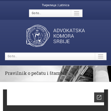
Ћирилица
|
Latinica
Go to...
Go to...
Pravilnik o pečatu i štambilju