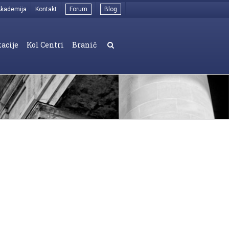
kademija
Kontakt
Forum
Blog
acije
Kol Centri
Branič