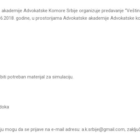
 akademije Advokatske Komore Srbije organizuje predavanje “Veštin
.06.2018. godine, u prostorijama Advokatske akademije Advokatske ko
iti potreban materijal za simulaciju.
edoka
ju mogu da se prijave na e-mail adresu: a.k.srbije@gmail.com, zaklj