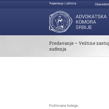
Ћирилица
|
Latinica
Obavešten
Predavanje – Veštine zastu
suđenja
Poštovane kolege,