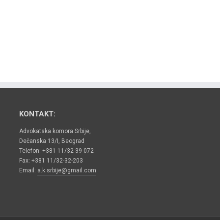
KONTAKT:
Advokatska komora Srbije,
Dečanska 13/I, Beograd
Telefon: +381 11/32-39-072
Fax: +381 11/32-32-203
Email:
a.k.srbije@gmail.com