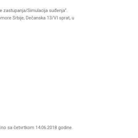
e zastupanja/Simulacija suđenja”.
more Srbije, Dečanska 13/VI sprat, u
učno sa četvrtkom 14.06.2018 godine.