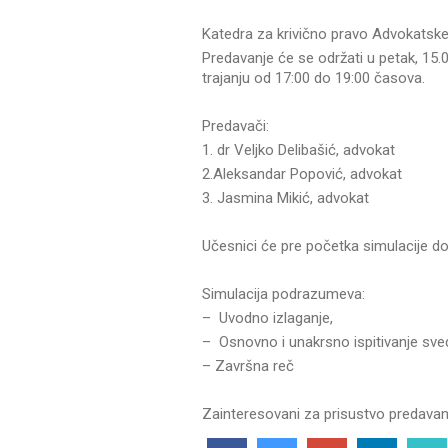
Katedra za krivično pravo Advokatske
Predavanje će se održati u petak, 15
trajanju od 17:00 do 19:00 časova.
Predavači:
1. dr Veljko Delibašić, advokat
2.Aleksandar Popović, advokat
3. Jasmina Mikić, advokat
Učesnici će pre početka simulacije dob
Simulacija podrazumeva:
– Uvodno izlaganje,
– Osnovno i unakrsno ispitivanje sv
– Završna reč
Zainteresovani za prisustvo predavan