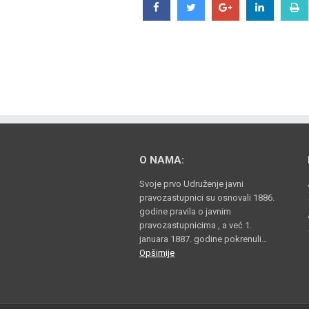
O NAMA:
Svoje prvo Udruženje javni
pravozastupnici su osnovali 1886.
godine pravila o javnim
pravozastupnicima , a već 1.
januara 1887. godine pokrenuli…
Opširnije