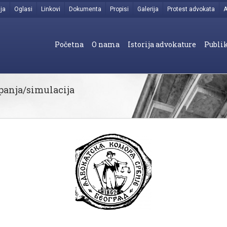
ja
Oglasi
Linkovi
Dokumenta
Propisi
Galerija
Protest advokata
A
Početna
O nama
Istorija advokature
Publik
panja/simulacija