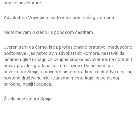
srpske advokature.
Advokatura Vojvodine često ide ispred našeg vremena.
Na tome vam iskreno i s ponosom čestitam.
Uveren sam da ćemo, kroz profesionalno bratstvo, međusobno
poštovanje i jedinstvo svih advokatskih komora, nastaviti da
jačamo ugled i snagu celokupne srpske advokature, na dobrobit
prava, pravde i građana kojima služimo. Da učinimo da
advokatura Srbije u pravnom sistemu, a time i u društvu u celini,
postane društvena sila i zauzme mesto koje joj po njenoj
prirodnoj misiji i pripada.
Živela advokatura Srbije!