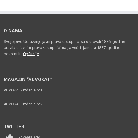
O NAMA:
Svoje prvo Udruženje javni pravozastupnici su osnovali 1886. godine
pravila o javnim pravozastupnicima , a već 1. januara 1887. godine
pokrenuli…
Opširnije
MAGAZIN “ADVOKAT”
ADVOKAT - izdanje br.1
ADVOKAT - izdanje br.2
TWITTER
57 years ago