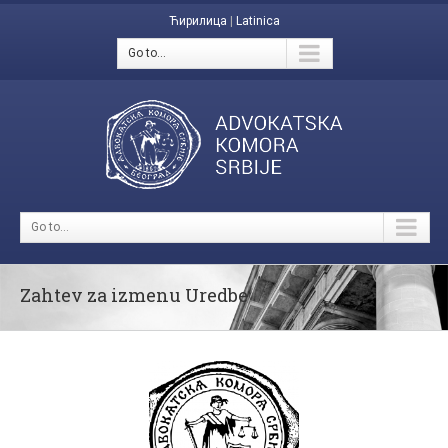
Ћирилица
|
Latinica
Go to...
Go to...
Zahtev za izmenu Uredbe