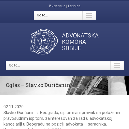
Ћирилица
|
Latinica
Go to...
Go to...
Oglas – Slavko Đuričanin
02.11.2020.
Slavko Đuričanin iz Beograda, diplomirani pravnik sa položenim
pravosudnim ispitom, zainteresovan za rad u advokatskoj
kancelariji u Beogradu na poziciji advokata – saradnika.