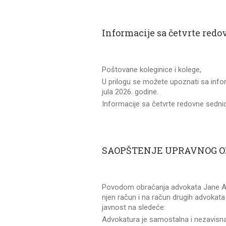
Informacije sa četvrte red
Poštovane koleginice i kolege,
U prilogu se možete upoznati sa info
jula 2026. godine.
Informacije sa četvrte redovne sedn
SAOPŠTENJE UPRAVNOG O
Povodom obraćanja advokata Jane Aćimo
njen račun i na račun drugih advoka
javnost na sledeće:
Advokatura je samostalna i nezavisn