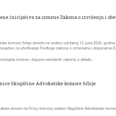
ćene inicijative za izmene Zakona o izvršenju i ob
tske komore Srbije donete na sednici održanoj 13. juna 2026. godin
je inicijative za utvrđivanje Predloga zakona o izmenama i dopunama Z
ja postupka izmena i dopuna navedenih zakona, u skladu …
dnice Skupštine Advokatske komore Srbije
odluke donete na Prvoj redovnoj sednici Skupštine Advokatske komore