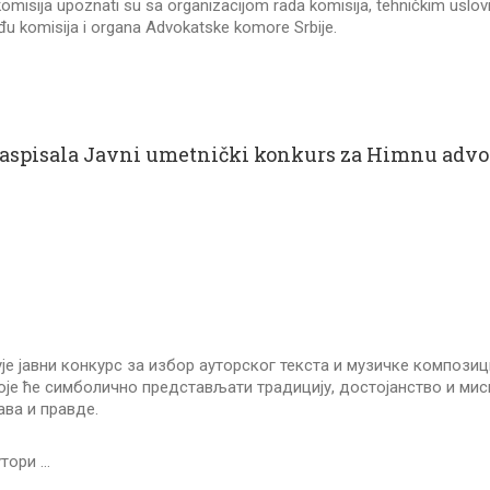
misija upoznati su sa organizacijom rada komisija, tehničkim uslovi
đu komisija i organa Advokatske komore Srbije.
raspisala Javni umetnički konkurs za Himnu advok
е јавни конкурс за избор ауторског текста и музичке композиц
оје ће симболично представљати традицију, достојанство и мис
ава и правде.
утори …