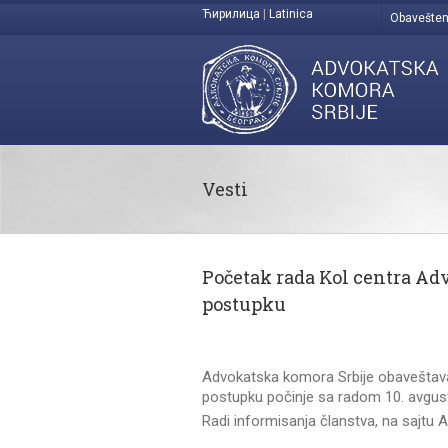
Ћирилица
|
Latinica
Obavešten
Vesti
Početak rada Kol centra Ad
postupku
Advokatska komora Srbije obaveštava
postupku počinje sa radom 10. avgust
Radi informisanja članstva, na sajtu 