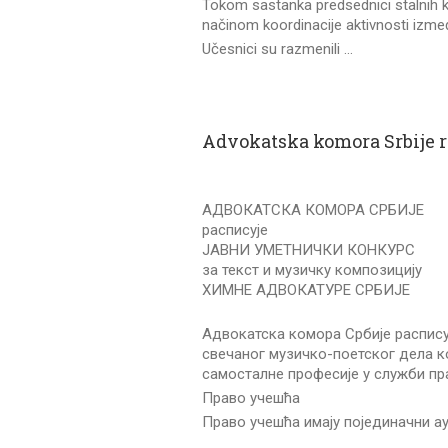
Tokom sastanka predsednici stalnih ko
načinom koordinacije aktivnosti izme
Učesnici su razmenili …
Advokatska komora Srbije 
АДВОКАТСКА КОМОРА СРБИЈЕ
расписује
ЈАВНИ УМЕТНИЧКИ КОНКУРС
за текст и музичку композицију
ХИМНЕ АДВОКАТУРЕ СРБИЈЕ
Адвокатска комора Србије расписуј
свечаног музичко-поетског дела к
самосталне професије у служби пр
Право учешћа
Право учешћа имају појединачни а