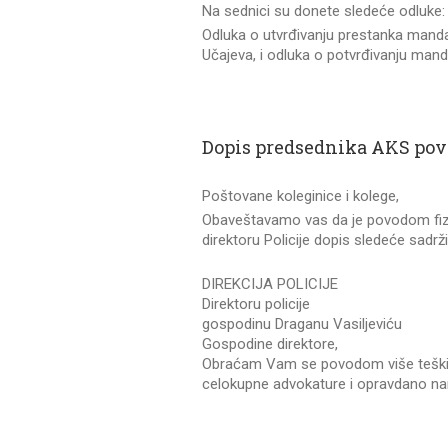
Na sednici su donete sledeće odluke:
Odluka o utvrđivanju prestanka mand
Učajeva, i odluka o potvrđivanju man
Dopis predsednika AKS pov
Poštovane koleginice i kolege,
Obaveštavamo vas da je povodom fizi
direktoru Policije dopis sledeće sadrž
DIREKCIJA POLICIJE
Direktoru policije
gospodinu Draganu Vasiljeviću
Gospodine direktore,
Obraćam Vam se povodom više teških k
celokupne advokature i opravdano nar