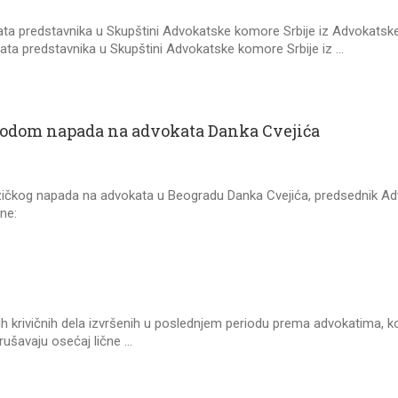
ata predstavnika u Skupštini Advokatske komore Srbije iz Advokats
data predstavnika u Skupštini Advokatske komore Srbije iz …
odom napada na advokata Danka Cvejića
čkog napada na advokata u Beogradu Danka Cvejića, predsednik Ad
ine:
rivičnih dela izvršenih u poslednjem periodu prema advokatima, koja
ušavaju osećaj lične …