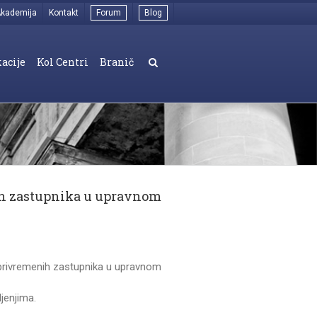
kademija
Kontakt
Forum
Blog
acije
Kol Centri
Branič
nih zastupnika u upravnom
privremenih zastupnika u upravnom
jenjima.