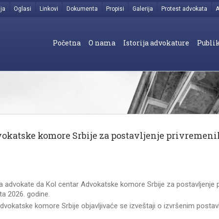
ja
Oglasi
Linkovi
Dokumenta
Propisi
Galerija
Protest advokata
A
Početna
O nama
Istorija advokature
Publik
vokatske komore Srbije za postavljenje privreme
 advokate da Kol centar Advokatske komore Srbije za postavljenje 
a 2026. godine.
Advokatske komore Srbije objavljivaće se izveštaji o izvršenim postavl