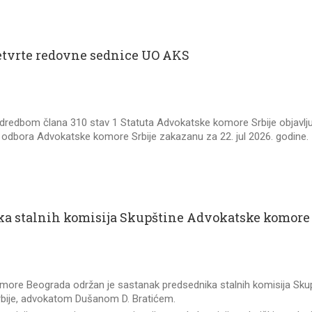
etvrte redovne sednice UO AKS
edbom člana 310 stav 1 Statuta Advokatske komore Srbije objavlj
odbora Advokatske komore Srbije zakazanu za 22. jul 2026. godine.
a stalnih komisija Skupštine Advokatske komore 
more Beograda održan je sastanak predsednika stalnih komisija Sku
ije, advokatom Dušanom D. Bratićem.