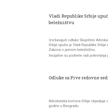
Vladi Republike Srbije upu
beležništvu
Izvršavajući odluke Skupštine Advoka
Srbije uputio je Vladi Republike Srbi
Zakona o javnom beležništvu.
Inicijative su podnete radi pokretan
Odluke sa Prve redovne se
Advokatska komora Srbije objavljuje 
godine u Beogradu.