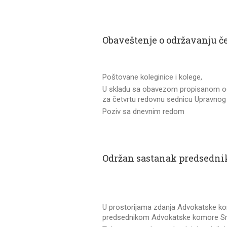
Obaveštenje o održavanju č
Poštovane koleginice i kolege,
U skladu sa obavezom propisanom odr
za četvrtu redovnu sednicu Upravnog 
Poziv sa dnevnim redom
Održan sastanak predsednik
U prostorijama zdanja Advokatske ko
predsednikom Advokatske komore Srb