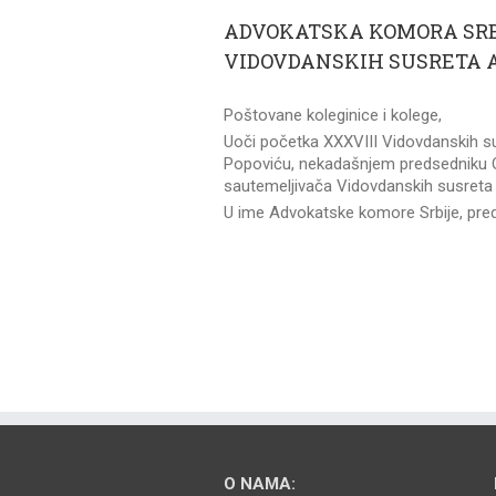
ADVOKATSKA KOMORA SRB
VIDOVDANSKIH SUSRETA 
Poštovane koleginice i kolege,
Uoči početka XXXVIII Vidovdanskih s
Popoviću, nekadašnjem predsedniku 
sautemeljivača Vidovdanskih susreta
U ime Advokatske komore Srbije, pred
O NAMA: