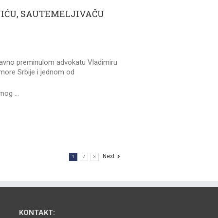
IĆU, SAUTEMELJIVAČU
edavno preminulom advokatu Vladimiru
ore Srbije i jednom od
vnog …
Next
1
2
3
KONTAKT: