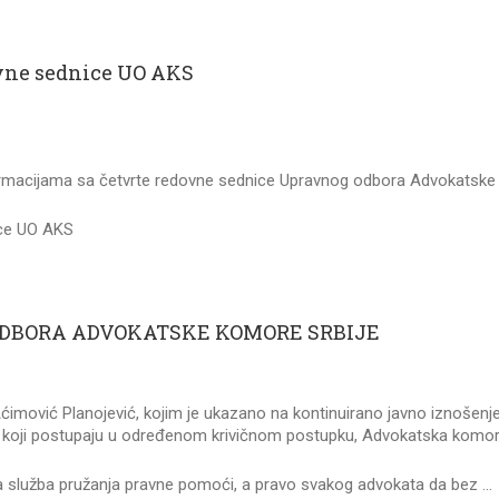
ovne sednice UO AKS
rmacijama sa četvrte redovne sednice Upravnog odbora Advokatske k
ice UO AKS
DBORA ADVOKATSKE KOMORE SRBIJE
vić Planojević, kojim je ukazano na kontinuirano javno iznošenje uvr
ta koji postupaju u određenom krivičnom postupku, Advokatska komor
a služba pružanja pravne pomoći, a pravo svakog advokata da bez …