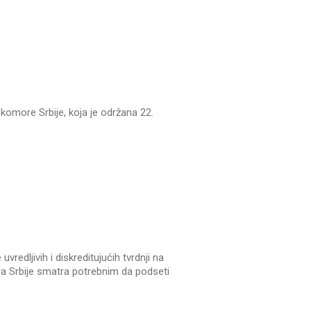
omore Srbije, koja je održana 22.
edljivih i diskreditujućih tvrdnji na
a Srbije smatra potrebnim da podseti