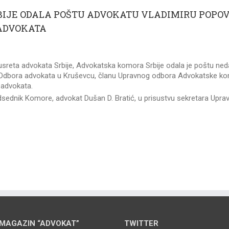
IJE ODALA POŠTU ADVOKATU VLADIMIRU POPOV
ADVOKATA
usreta advokata Srbije, Advokatska komora Srbije odala je poštu n
Odbora advokata u Kruševcu, članu Upravnog odbora Advokatske kom
 advokata.
sednik Komore, advokat Dušan D. Bratić, u prisustvu sekretara Upra
MAGAZIN “ADVOKAT”
TWITTER