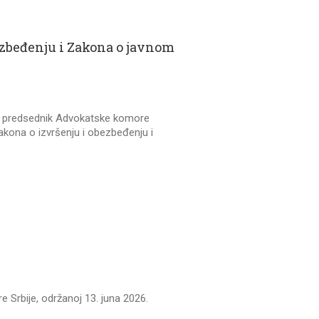
ezbeđenju i Zakona o javnom
e, predsednik Advokatske komore
akona o izvršenju i obezbeđenju i
 Srbije, održanoj 13. juna 2026.