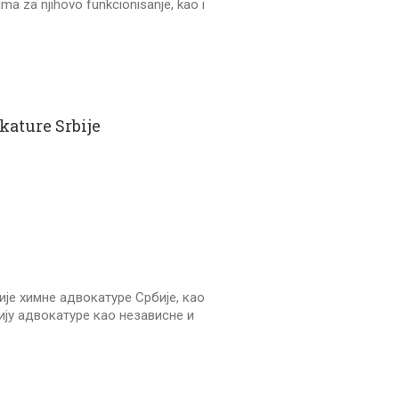
ma za njihovo funkcionisanje, kao i
ature Srbije
ије химне адвокатуре Србије, као
ију адвокатуре као независне и